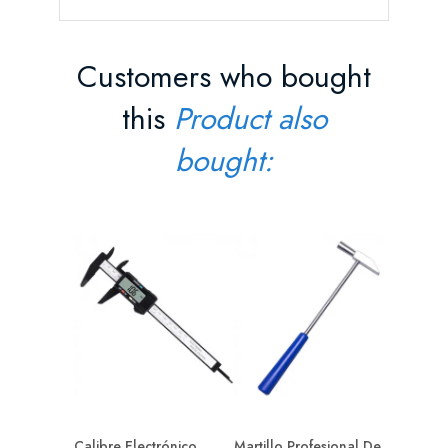
Customers who bought
this
Product also
bought:
Punzón 
Para...
Precio
2,90 
AÑAD
Calibre Electrónico
Martillo Profesional De...