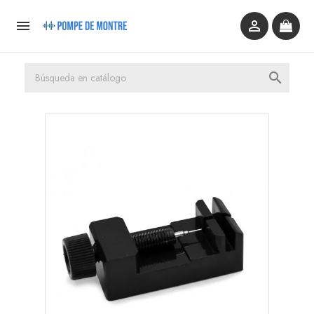


