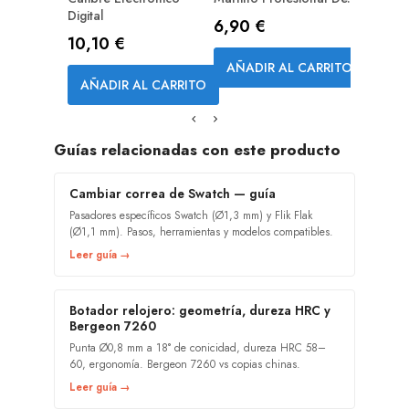
Digital
Precio
6,90 €
Precio
10,10 €
AÑADIR AL CARRITO
AÑADIR AL CARRITO
Guías relacionadas con este producto
Cambiar correa de Swatch — guía
Pasadores específicos Swatch (Ø1,3 mm) y Flik Flak
(Ø1,1 mm). Pasos, herramientas y modelos compatibles.
Leer guía →
Botador relojero: geometría, dureza HRC y
Bergeon 7260
Punta Ø0,8 mm a 18° de conicidad, dureza HRC 58–
60, ergonomía. Bergeon 7260 vs copias chinas.
Leer guía →