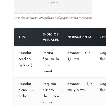
clipsado
Pasador hendido, atornillado o clipsado: cómo reconocer
INDICIOS
TIPO
HERRAMIENTA
SE
VISUALES
Pasador
Ranura
Botador 0,8-
Se
hendido
fina en la
1,0 mm
fle
(split-pin)
cara
lateral
Pasador
Pequeño
Botador 1,0
Se
pleno +
cilindro
mm y pinza
fle
collar
de latón
visible