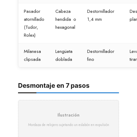
Pasador
Cabeza
Destornillador
Desa
atornillado
hendida o
1,4 mm
pla
(Tudor,
hexagonal
Rolex)
Milanesa
Lengüeta
Destornillador
Lev
clipsada
doblada
fino
tirar
Desmontaje en 7 pasos
Ilustración
Mordaza de relojero sujetando un eslabón en expulsión