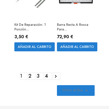
Kit De Reparación: 1
Barra Recta A Rosca
Punzón...
Para...
Precio
Precio
3,50 €
72,90 €
AÑADIR AL CARRITO
AÑADIR AL CARRITO
1
2
3
4

Volver arriba
