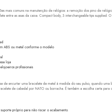
ções mais comuns na manutenção de relógios: a remoção dos pino de relógio
e entre as asas da caixa. Compact body, 3 interchangeable tips supplied. O
ied
o em ABS ou metal conforme o modelo
al
ssa loja
ojoeiros profissionais
ise de encurtar uma bracelete de metal à medida do seu pulso, quando uma ba
 bracelete de cabedal por NATO ou borracha. É também a escolha certa para
suporte próprio para não riscar o acabamento.