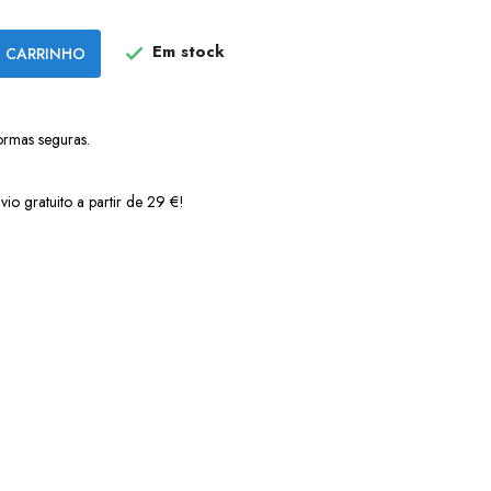
Em stock
 CARRINHO

ormas seguras.
vio gratuito a partir de 29 €!