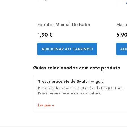
Extrator Manual De Bater
Marte
Preço
Pre
1,90 €
6,90
Vista rápida

ADICIONAR AO CARRINHO
AD
Guias relacionados com este produto
Trocar bracelete de Swatch — guia
Pinos específicos Swatch (Ø1,3 mm) e Flik Flak (Ø1,1 mm).
Passos, ferramentas e modelos compatíveis.
Ler guia →