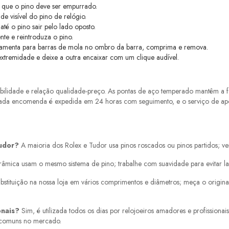
m que o pino deve ser empurrado.
e visível do pino de relógio.
té o pino sair pelo lado oposto.
te e reintroduza o pino.
rramenta para barras de mola no ombro da barra, comprima e remova.
extremidade e deixe a outra encaixar com um clique audível.
abilidade e relação qualidade-preço. As pontas de aço temperado mantêm a
. Cada encomenda é expedida em 24 horas com seguimento, e o serviço de apo
Tudor?
A maioria dos Rolex e Tudor usa pinos roscados ou pinos partidos; verif
âmica usam o mesmo sistema de pino; trabalhe com suavidade para evitar la
bstituição na nossa loja em vários comprimentos e diâmetros; meça o origina
onais?
Sim, é utilizada todos os dias por relojoeiros amadores e profissiona
 comuns no mercado.