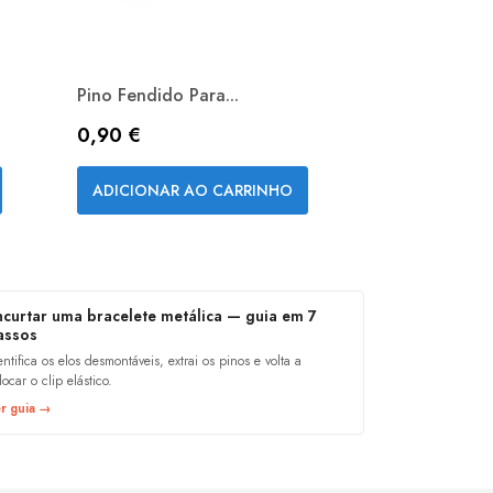
Pino Fendido Para...
Paquímetro El
Preço
Preço
0,90 €
10,10 €
Vista rápida


ADICIONAR AO CARRINHO
ADICIONAR
ncurtar uma bracelete metálica — guia em 7
assos
entifica os elos desmontáveis, extrai os pinos e volta a
locar o clip elástico.
r guia →