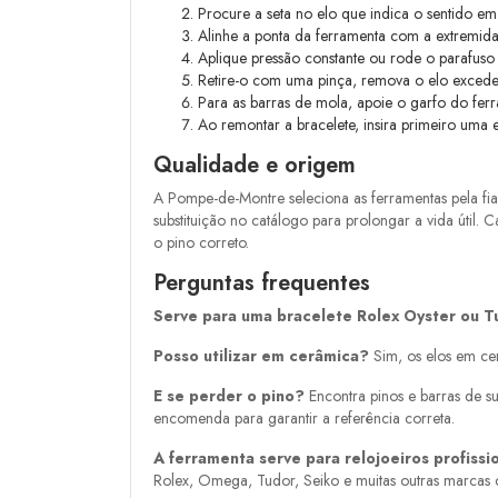
Procure a seta no elo que indica o sentido e
Alinhe a ponta da ferramenta com a extremidad
Aplique pressão constante ou rode o parafuso a
Retire-o com uma pinça, remova o elo exceden
Para as barras de mola, apoie o garfo do fe
Ao remontar a bracelete, insira primeiro uma 
Qualidade e origem
A Pompe-de-Montre seleciona as ferramentas pela fi
substituição no catálogo para prolongar a vida útil
o pino correto.
Perguntas frequentes
Serve para uma bracelete Rolex Oyster ou 
Posso utilizar em cerâmica?
Sim, os elos em cer
E se perder o pino?
Encontra pinos e barras de su
encomenda para garantir a referência correta.
A ferramenta serve para relojoeiros profissi
Rolex, Omega, Tudor, Seiko e muitas outras marcas