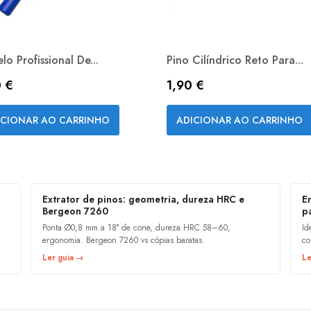
lo Profissional De...
Pino Cilíndrico Reto Para...
ço
Preço
 €
1,90 €
Vista rápida
Vista rápida


ICIONAR AO CARRINHO
ADICIONAR AO CARRINHO
Extrator de pinos: geometria, dureza HRC e
E
Bergeon 7260
p
Ponta Ø0,8 mm a 18° de cone, dureza HRC 58–60,
Id
ergonomia. Bergeon 7260 vs cópias baratas.
co
Ler guia →
Le