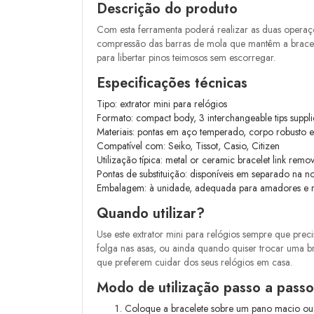
Descrição do produto
Com esta ferramenta poderá realizar as duas opera
compressão das barras de mola que mantêm a bracelet
para libertar pinos teimosos sem escorregar.
Especificações técnicas
Tipo: extrator mini para relógios
Formato: compact body, 3 interchangeable tips suppl
Materiais: pontas em aço temperado, corpo robust
Compatível com: Seiko, Tissot, Casio, Citizen
Utilização típica: metal or ceramic bracelet link remov
Pontas de substituição: disponíveis em separado na no
Embalagem: à unidade, adequada para amadores e rel
Quando utilizar?
Use este extrator mini para relógios sempre que prec
folga nas asas, ou ainda quando quiser trocar uma
que preferem cuidar dos seus relógios em casa.
Modo de utilização passo a passo
Coloque a bracelete sobre um pano macio ou 