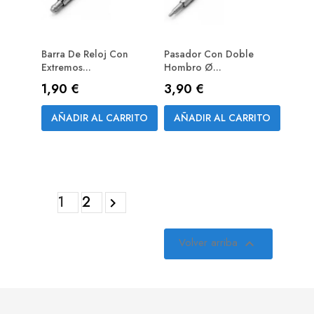
Barra De Reloj Con
Pasador Con Doble
Extremos...
Hombro Ø...
Precio
Precio
1,90 €
3,90 €
AÑADIR AL CARRITO
AÑADIR AL CARRITO
1
2

Volver arriba
