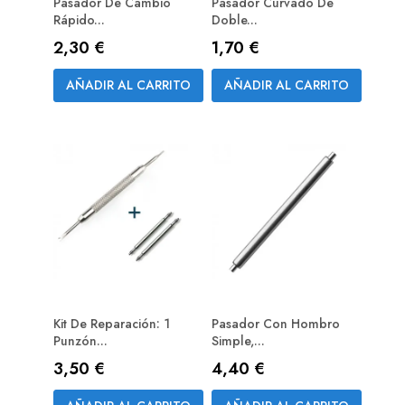
Pasador De Cambio
Pasador Curvado De
Rápido...
Doble...
Precio
Precio
2,30 €
1,70 €
AÑADIR AL CARRITO
AÑADIR AL CARRITO
Kit De Reparación: 1
Pasador Con Hombro
Punzón...
Simple,...
Precio
Precio
3,50 €
4,40 €