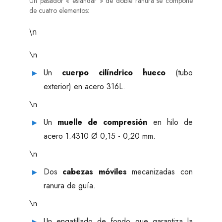
Un pasador « estándar » de doble ranura se compone
de cuatro elementos:
\n
\n
Un
cuerpo cilíndrico hueco
(tubo
exterior) en acero 316L.
\n
Un
muelle de compresión
en hilo de
acero 1.4310 Ø 0,15 - 0,20 mm.
\n
Dos
cabezas móviles
mecanizadas con
ranura de guía.
\n
Un engatillado de fondo que garantiza la