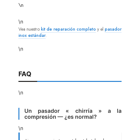
\n
\n
Vea nuestro
kit de reparación completo
y el
pasador
inox estándar
.
\n
FAQ
\n
Un pasador « chirría » a la
compresión — ¿es normal?
\n