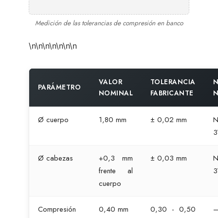
Medición de las tolerancias de compresión en banco
\n\n\n\n\n\n\n
VALOR
TOLERANCIA
PARÁMETRO
NOMINAL
FABRICANTE
N
Ø cuerpo
1,80 mm
± 0,02 mm
N
3
Ø cabezas
+0,3 mm
± 0,03 mm
N
frente al
3
cuerpo
Compresión
0,40 mm
0,30 - 0,50