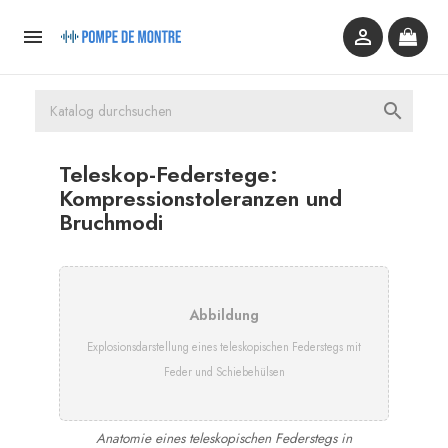



Teleskop-Federstege:
Kompressionstoleranzen und
Bruchmodi
Abbildung
Explosionsdarstellung eines teleskopischen Federstegs mit
Feder und Schiebehülsen
Anatomie eines teleskopischen Federstegs in