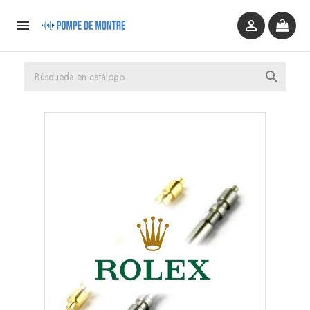


