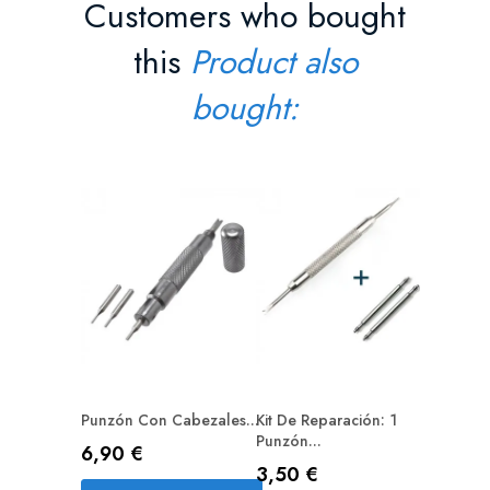
Customers who bought
this
Product also
bought:
Bloque S
Precio
1,90 €
AÑAD
Punzón Con Cabezales...
Kit De Reparación: 1
Punzón...
Precio
6,90 €
Precio
3,50 €