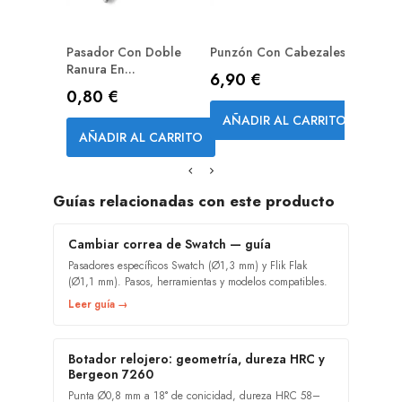
Pasador Con Doble
Punzón Con Cabezales...
Ranura En...
Precio
6,90 €
Precio
0,80 €
AÑADIR AL CARRITO
AÑADIR AL CARRITO
Guías relacionadas con este producto
Cambiar correa de Swatch — guía
Pasadores específicos Swatch (Ø1,3 mm) y Flik Flak
(Ø1,1 mm). Pasos, herramientas y modelos compatibles.
Leer guía →
Botador relojero: geometría, dureza HRC y
Bergeon 7260
Punta Ø0,8 mm a 18° de conicidad, dureza HRC 58–