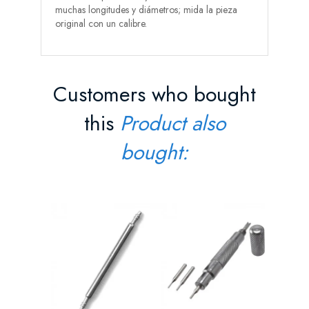
muchas longitudes y diámetros; mida la pieza
original con un calibre.
Customers who bought
this
Product also
bought:
Punzón 
Relojer
Precio
5,60 
AÑAD