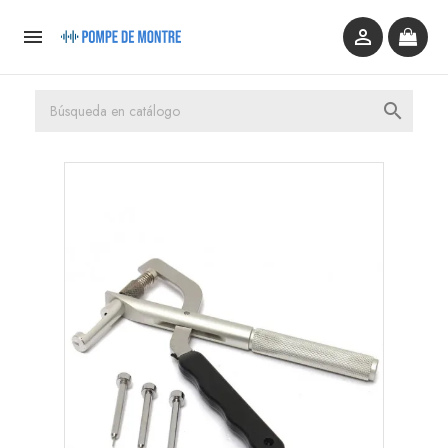


