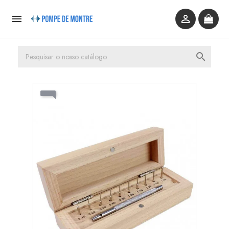


