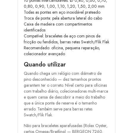
10 pontas intercambiáveis: Ø 0,40, 0,60, 0,70,
0,80, 0,90, 1,00, 1,10, 1,20, 1,50, 2,00 mm
Todas as pontas em aço inoxidável prateado
Troca de ponta: pela abertura lateral do cabo
Caixa de madeira com compartimentos
identificados
Compatível: braceletes de aço com pinos de
fricção ou fendidos, barras retas Swatch/Flik Flak
Recomendado: oficina, pequena reparação,
colecionador avançado
Quando utilizar
Quando chega um relógio com diâmetro de
pino desconhecido — dez tamanhos prontos
garantem ter o correto. Nível certo para oficinas
com trabalho diário, colecionadores multi-marca
e quem cansa de descobrir a meio do trabalho
que a única ponta de reserva é o tamanho
errado. Também serve para barras retas
Swatch/Flik Flak.
Não para braceletes aparafusadas (Rolex Oyster,
certos Omega/Breitling) — BERGEON 7260.