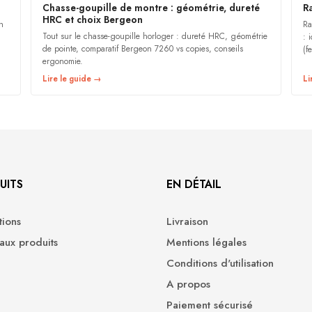
Chasse-goupille de montre : géométrie, dureté
R
HRC et choix Bergeon
h
Ra
Tout sur le chasse-goupille horloger : dureté HRC, géométrie
: 
de pointe, comparatif Bergeon 7260 vs copies, conseils
(f
ergonomie.
Lire le guide →
Li
UITS
EN DÉTAIL
ions
Livraison
ux produits
Mentions légales
Conditions d'utilisation
A propos
Paiement sécurisé