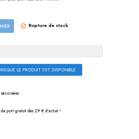
Rupture de stock
NIER

RSQUE LE PRODUIT EST DISPONIBLE
sécurisées.
s de port gratuit dès 29 € d'achat !