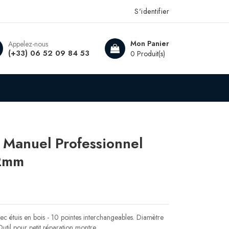
S'identifier
Mon Panier
Appelez-nous
(+33) 06 52 09 84 53
0 Produit(s)
 Manuel Professionnel
 2mm
c étuis en bois - 10 pointes interchangeables. Diamètre
l pour petit réparation montre.