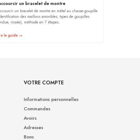
accourcir un bracelet de montre
ccourcir un bracelet de montre en métal au chasse-goupille
identification des maillons amovibles, types de goupilles
endue, vissée), méthode en 7 étapes.
re le guide →
VOTRE COMPTE
Informations personnelles
Commandes
Avoirs
Adresses
Bons