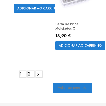
ADICIONAR AO CARRINHO
Caixa De Pinos
Moletados Ø...
Preço
18,90 €
ADICIONAR AO CARRINHO
1
2

Voltar ao topo
