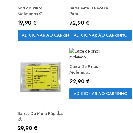
Sortido Pinos
Barra Reta De Rosca
Moletados Ø...
Para...
Preço
Preço
19,90 €
72,90 €
ADICIONAR AO CARRINHO
ADICIONAR AO CARRINHO
Caixa De Pinos
Moletado...
Preço
22,90 €
ADICIONAR AO CARRINHO
Barras De Mola Rápidas
Ø...
Preço
29,90 €