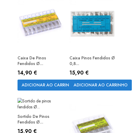
Caixa De Pinos
Caixa Pinos Fendidos Ø
Fendidos Ø...
0,8...
Preço
Preço
14,90 €
15,90 €
ADICIONAR AO CARRINHO
ADICIONAR AO CARRINHO
Sortido De Pinos
Fendidos Ø...
Preço
15,90 €