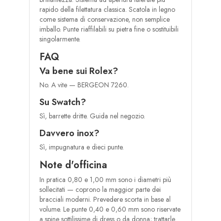
rapido della filettatura classica. Scatola in legno
come sistema di conservazione, non semplice
imballo. Punte riaffilabili su pietra fine o sostituibili
singolarmente.
FAQ
Va bene sui Rolex?
No. A vite — BERGEON 7260.
Su Swatch?
Sì, barrette dritte. Guida nel negozio.
Davvero inox?
Sì, impugnatura e dieci punte.
Note d'officina
In pratica 0,80 e 1,00 mm sono i diametri più
sollecitati — coprono la maggior parte dei
bracciali moderni. Prevedere scorta in base al
volume. Le punte 0,40 e 0,60 mm sono riservate
a spine sottilissime di dress o da donna; trattarle