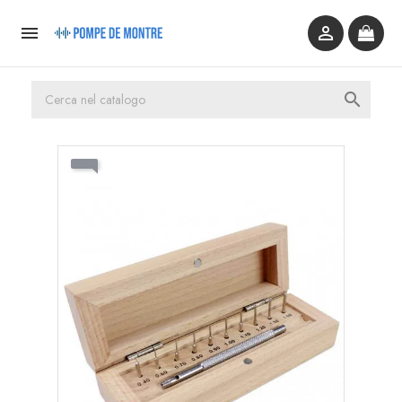


