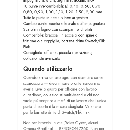
Impugnatura: 8 cm, zigrinata, acciaio inox
10 punte intercambiabili: Ø 0,40, 0,60, 0,70,
0,80, 0,90, 1,00, 1,10, 1,20, 1,50, 2,00 mm
Tutte le punte in acciaio inox argentato
Cambio punta: apertura laterale dell'impugnatura
Scatola in legno con scomparti etichettati
Compatibile: bracciali in acciaio con spine di
frizione o a coppiglia, barrette dritte Swatch/Flik
Flak
Consigliato: officina, piccola riparazione,
collezionista avanzato
Quando utilizzarlo
Quando arriva un orologio con diametro spina
sconosciuto — dieci misure pronte assicurano
averla. Livello giusto per officine con lavoro
quotidiano, collezionisti multi-brand e chi non
vuole più scoprire a metà di un lavoro che l'unica
punta di scorta è la misura sbagliata. Va anche
per le barrette dritte di Swatch/Flik Flak.
Non per bracciali a vite (Rolex Oyster, alcuni
Omega/Breitling) — BERGEON 7260. Non per