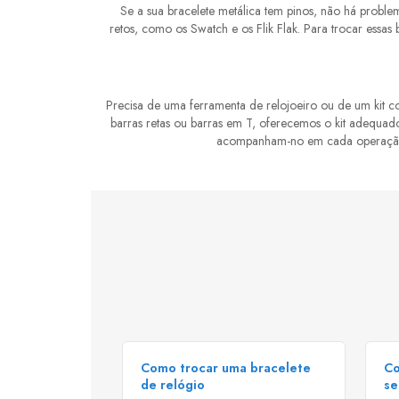
Se a sua bracelete metálica tem pinos, não há proble
retos, como os Swatch e os Flik Flak. Para trocar essas 
Precisa de uma ferramenta de relojoeiro ou de um kit 
barras retas ou barras em T, oferecemos o kit adequado
acompanham-no em cada operação. C
Como trocar uma bracelete
Co
de relógio
se