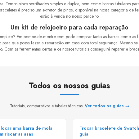
ma. Temos pinos serrilhados simples e duplos, bem como barras tubulares para
braceletes é preciso um extrator de pinos, disponível na nossa categoria de f
estão à venda no nosso parceiro.
Um kit de relojoeiro para cada reparação
completo? Em pompe-de-montre.com pode comprar tanto as barras como as fe
 para que possa fazer a reparação em casa com total segurança. Mesmo se for
om as ferramentas certas e os nossos tutoriais conseguirá reparar a brace
Todos os nossos guias
Tutoriais, comparativos e tabelas técnicas.
Ver todos os guias →
locar uma barra de mola
Trocar bracelete de Swatc
m riscar as asas
guia