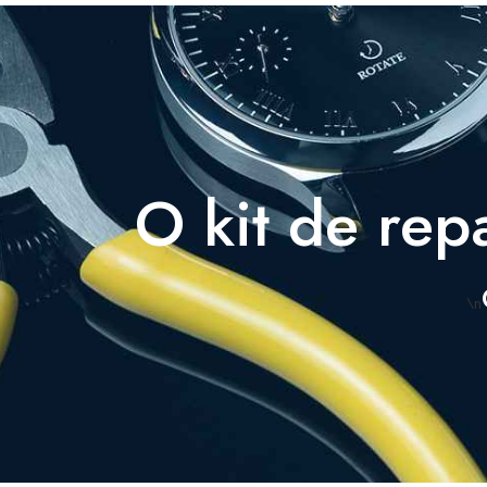
O kit de rep
\n