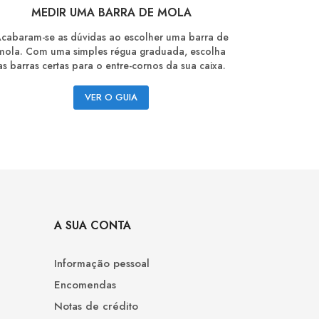
MEDIR UMA BARRA DE MOLA
ENCURT
cabaram-se as dúvidas ao escolher uma barra de
Reduza o c
mola. Com uma simples régua graduada, escolha
com o ex
as barras certas para o entre-cornos da sua caixa.
ilustrad
VER O GUIA
A SUA CONTA
Informação pessoal
Encomendas
Notas de crédito