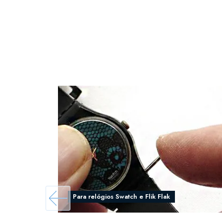
Para relógios Swatch e Flik Flak