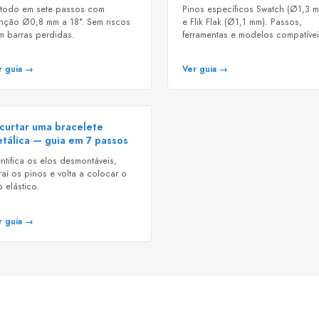
todo em sete passos com
Pinos específicos Swatch (Ø1,3 
nção Ø0,8 mm a 18°. Sem riscos
e Flik Flak (Ø1,1 mm). Passos,
m barras perdidas.
ferramentas e modelos compatívei
r guia →
Ver guia →
curtar uma bracelete
tálica — guia em 7 passos
ntifica os elos desmontáveis,
rai os pinos e volta a colocar o
p elástico.
r guia →