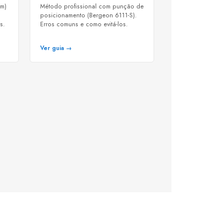
mm)
Método profissional com punção de
posicionamento (Bergeon 6111-S).
s.
Erros comuns e como evitá-los.
Ver guia →