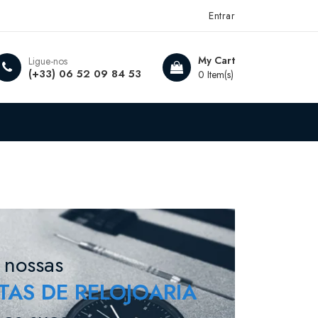
Entrar
My Cart
Ligue-nos
(+33) 06 52 09 84 53
0 Item(s)
 nossas
AS DE RELOJOARIA