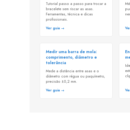
Tutorial passo a passo para trocar a
Mé
bracelete sem riscar as asas.
pu
Ferramentas, técnica e dicas
ne
profissionais.
Ver guia →
Ve
Medir uma barra de mola:
En
comprimento, diâmetro e
me
tolerância
Ide
ext
Mede a distância entre asas e o
cli
diâmetro com régua ou paquímetro,
precisão ±0,2 mm.
Ver guia →
Ve