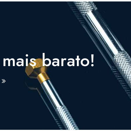
 mais barato!
a