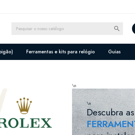

pigão)
Ferramentas e kits para relógio
Guias
\n
\n
Descubra as
FERRAMENT