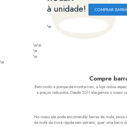
à unidade!
COMPRAR BARRA
\n
\n
\n
\n
\n
\n
Compre barra
Bem-vindo a pompe-de-montre.com, a loja online especi
e preços reduzidos. Desde 2011 alargámos o nosso cat
No nosso site pode encomendar barras de mola, pinos 
de mola de troca rápida sem extrator, quer uma barra 