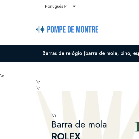

Português PT
Barras de relógio (barra de mola, pino, es
\n
\n
\n
\n
Barra de mola
ROLEX