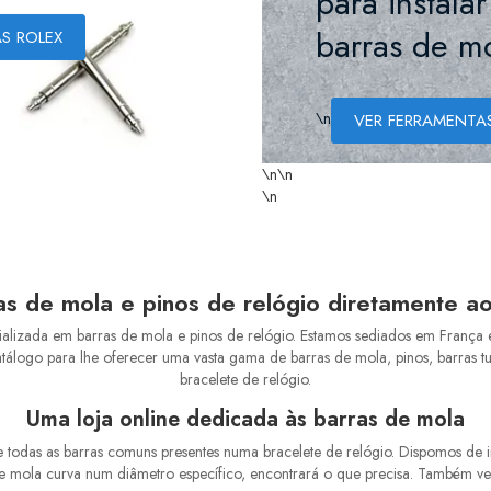
para instalar
barras de m
S ROLEX
\n
VER FERRAMENTA
\n
\n
\n
s de mola e pinos de relógio diretamente ao 
alizada em barras de mola e pinos de relógio. Estamos sediados em França 
álogo para lhe oferecer uma vasta gama de barras de mola, pinos, barras tu
bracelete de relógio.
Uma loja online dedicada às barras de mola
e todas as barras comuns presentes numa bracelete de relógio. Dispomos de
de mola curva num diâmetro específico, encontrará o que precisa. Também v