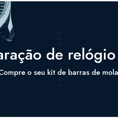
\n
\n
\n
aração de relógio
Compre o seu kit de barras de mol
\n
\n