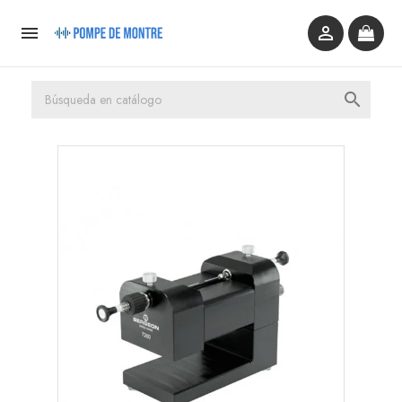


