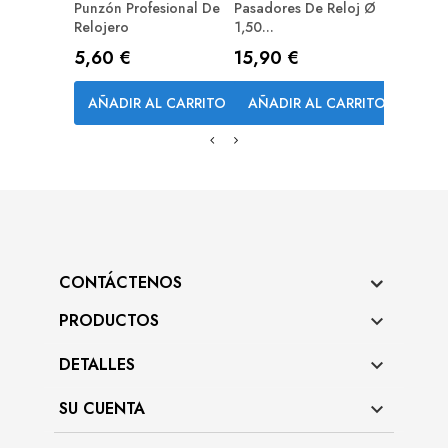
Punzón Profesional De
Pasadores De Reloj Ø
Relojero
1,50...
Precio
Precio
5,60 €
15,90 €
AÑADIR AL CARRITO
AÑADIR AL CARRITO
CONTÁCTENOS
PRODUCTOS

DETALLES

SU CUENTA
