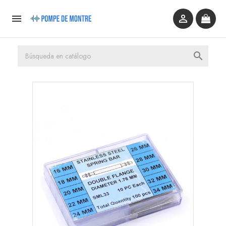


