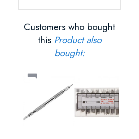
Customers who bought
this
Product also
bought:
Pasador
Doble...
Precio
1,70 €
AÑAD