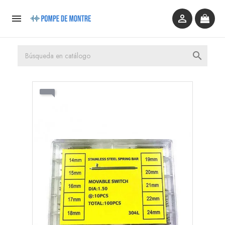


