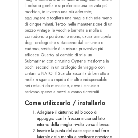
il polso si gonfia e si preferisce una calzata più
morbida, in inverno una più aderente;
aggiungere o togliere una maglia richiede meno
di cinque minuti. Terzo, nella manutenzione di un
pezzo vintage: le vecchie barretta a molla si
corrodono e perdono tensione, causa principale
degli orologi che si staccano dal cinturino e
cadono; sostituirle è la misura preventiva più
efficace. Quarto, al cambio di stile: un
Submariner con cinturino Oyster si trasforma in
pochi secondi in un orologio da viaggio con
cinturino NATO. Il Scatola assortita di barrette a
molla a sgancio rapido è inoltre indispensabile
nei restauri da mercatino, dove i cinturino
arrivano spesso a pezzi e vanno ricostruiti.
Come utilizzarlo / installarlo
Adagiare il cinturino sul blocco di
appoggio con la freccia incisa sul lato
interno della maglia rivolta verso il basso.
Inserire la punta del cacciaspine nel foro
laterale della maglia e applicare pressione