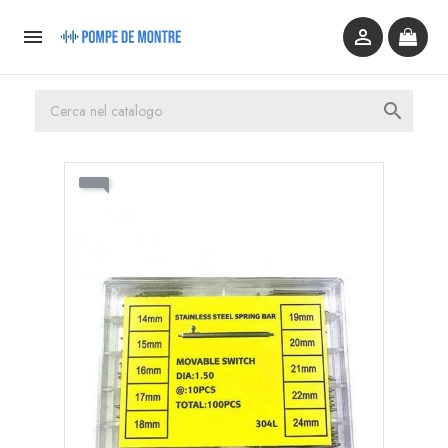


