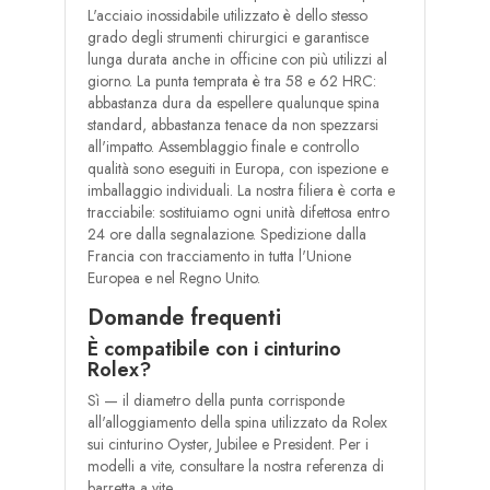
L'acciaio inossidabile utilizzato è dello stesso
grado degli strumenti chirurgici e garantisce
lunga durata anche in officine con più utilizzi al
giorno. La punta temprata è tra 58 e 62 HRC:
abbastanza dura da espellere qualunque spina
standard, abbastanza tenace da non spezzarsi
all'impatto. Assemblaggio finale e controllo
qualità sono eseguiti in Europa, con ispezione e
imballaggio individuali. La nostra filiera è corta e
tracciabile: sostituiamo ogni unità difettosa entro
24 ore dalla segnalazione. Spedizione dalla
Francia con tracciamento in tutta l'Unione
Europea e nel Regno Unito.
Domande frequenti
È compatibile con i cinturino
Rolex?
Sì — il diametro della punta corrisponde
all'alloggiamento della spina utilizzato da Rolex
sui cinturino Oyster, Jubilee e President. Per i
modelli a vite, consultare la nostra referenza di
barretta a vite.