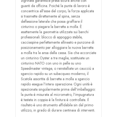
zigrinata garantisce presa sicura anche con
guanti da officina. Poiché la punta di lavoro è
concentrica all'asse del corpo, la forza applicata
si trasmette direttamente al spina, senza
deflessione laterale che possa graffiare il
cinturino o piegare la barretta a molla. È
esattamente la geometria utilizzata sui banchi
professionali: blocco di appoggio stabile,
cacciaspine perfettamente allineato e punzone di
posizionamento per alloggiare la nuova barretta
a molla tra le ansa della cassa. Sia che accorciate
un cinturino Oyster a tre maglie, sostituiate un
cinturino NATO con uno in pelle su uno
Speedmaster vintage, o reinstalliate un caucciù a
sgancio rapido su un subacqueo moderno, il
Scatola assortita di barrette a molla a sgancio
rapido esegue l'intera operazione. Ogni unità è
ispezionata singolarmente prima dell'imballaggio:
la punta è misurata al micrometro, l'impugnatura
è testata in coppia è la finitura è controllata. Il
risultato è uno strumento affidabile sin dal primo
utilizzo, in grado di durare centinaia di interventi.