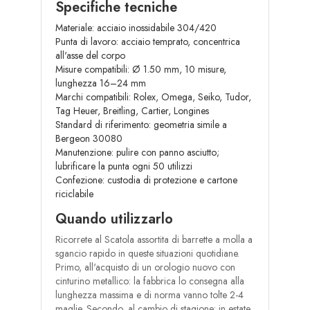
Specifiche tecniche
Materiale: acciaio inossidabile 304/420
Punta di lavoro: acciaio temprato, concentrica
all'asse del corpo
Misure compatibili: Ø 1.50 mm, 10 misure,
lunghezza 16–24 mm
Marchi compatibili: Rolex, Omega, Seiko, Tudor,
Tag Heuer, Breitling, Cartier, Longines
Standard di riferimento: geometria simile a
Bergeon 30080
Manutenzione: pulire con panno asciutto;
lubrificare la punta ogni 50 utilizzi
Confezione: custodia di protezione e cartone
riciclabile
Quando utilizzarlo
Ricorrete al Scatola assortita di barrette a molla a
sgancio rapido in queste situazioni quotidiane.
Primo, all'acquisto di un orologio nuovo con
cinturino metallico: la fabbrica lo consegna alla
lunghezza massima e di norma vanno tolte 2-4
maglie. Secondo, al cambio di stagione: in estate