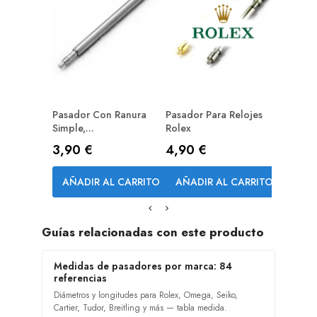
0,80 
AÑAD
Pasador Con Ranura
Pasador Para Relojes
Simple,...
Rolex
Precio
Precio
3,90 €
4,90 €
AÑADIR AL CARRITO
AÑADIR AL CARRITO
Guías relacionadas con este producto
Medidas de pasadores por marca: 84
referencias
Diámetros y longitudes para Rolex, Omega, Seiko,
Cartier, Tudor, Breitling y más — tabla medida.