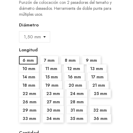
Punzón de colocación con 2 pasadores del tamaño y
diámetro deseados. Herramienta de doble punta para
múltiples usos.
Diámetro
Longitud
6 mm
7 mm
8 mm
9 mm
10 mm
11 mm
12 mm
13 mm
14 mm
15 mm
16 mm
17 mm
18 mm
19 mm
20 mm
21 mm
22 mm
23 mm
24 mm
25 mm
26 mm
27 mm
28 mm
29 mm
30 mm
31 mm
32 mm
33 mm
34 mm
35 mm
36 mm
Cantidad