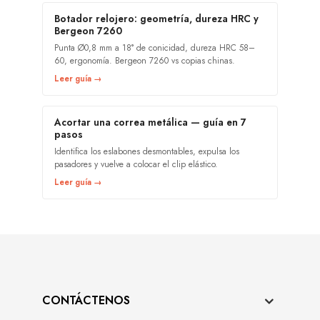
Botador relojero: geometría, dureza HRC y
Bergeon 7260
Punta Ø0,8 mm a 18° de conicidad, dureza HRC 58–
60, ergonomía. Bergeon 7260 vs copias chinas.
Leer guía →
Acortar una correa metálica — guía en 7
pasos
Identifica los eslabones desmontables, expulsa los
pasadores y vuelve a colocar el clip elástico.
Leer guía →
CONTÁCTENOS