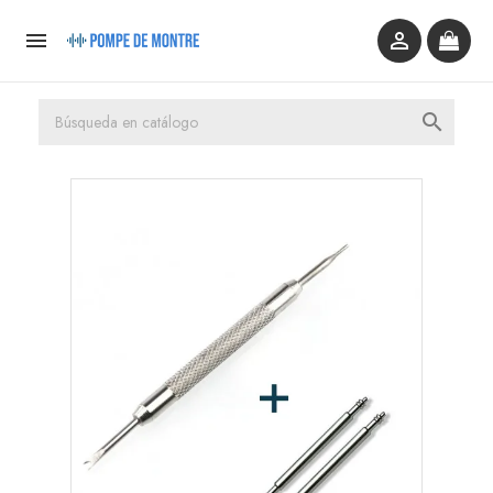


