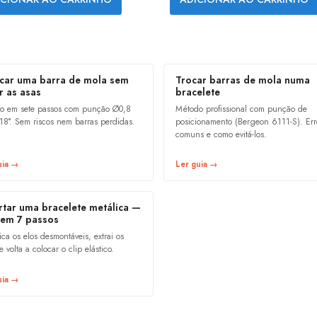
car uma barra de mola sem
Trocar barras de mola numa
r as asas
bracelete
o em sete passos com punção Ø0,8
Método profissional com punção de
8°. Sem riscos nem barras perdidas.
posicionamento (Bergeon 6111-S). Err
comuns e como evitá-los.
uia →
Ler guia →
rtar uma bracelete metálica —
 em 7 passos
fica os elos desmontáveis, extrai os
e volta a colocar o clip elástico.
uia →