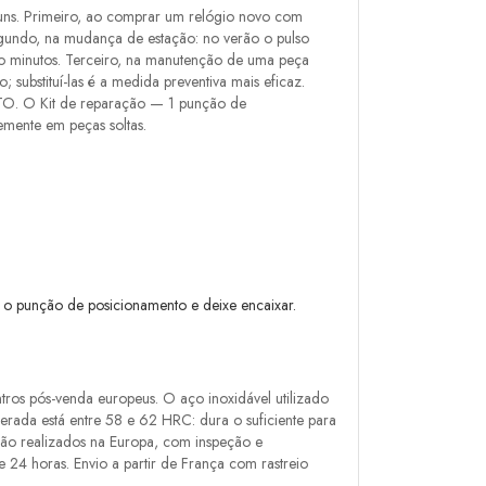
uns. Primeiro, ao comprar um relógio novo com
egundo, na mudança de estação: no verão o pulso
nco minutos. Terceiro, na manutenção de uma peça
 substituí-las é a medida preventiva mais eficaz.
TO. O Kit de reparação — 1 punção de
emente em peças soltas.
 o punção de posicionamento e deixe encaixar.
ros pós-venda europeus. O aço inoxidável utilizado
perada está entre 58 e 62 HRC: dura o suficiente para
são realizados na Europa, com inspeção e
 24 horas. Envio a partir de França com rastreio