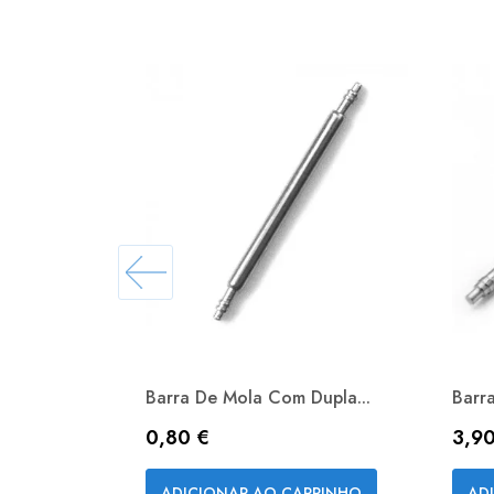
Barra De Mola Com Dupla...
Barr
Preço
Pre
0,80 €
3,90
Vista rápida

ADICIONAR AO CARRINHO
AD