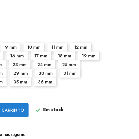
9 mm
10 mm
11 mm
12 mm
16 mm
17 mm
18 mm
19 mm
m
23 mm
24 mm
25 mm
m
29 mm
30 mm
31 mm
m
35 mm
36 mm
Em stock
 CARRINHO

ormas seguras.