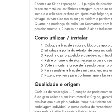
Recorra ao Kit de reparação — 1 punção de posicio
bracelete metálica: as fábricas entregam o produto
incha e o utilizador prefere um ajuste mais folgado
vintage: as barra de molas antigas oxidam e perdem te
Quarto, na mudança de estilo: um Submariner com 
posicionamento + 2 barras de mola é ainda indispens
Como utilizar / instalar
Coloque a bracelete sobre o bloco de apoio c
Introduza a ponta do extrator de pinos no orifíc
Recolha o pino expelido e guarde-o num tabul
Retire o número de elos necessário para o seu
Volte a montar a bracelete fazendo passar o pi
Para reinstalar a bracelete na caixa, encaix
Puxe suavemente para confirmar que a barra de
Qualidade e origem
Cada Kit de reparação — 1 punção de posicionamento
é do grau aplicado em instrumental cirúrgico, garant
expulsar qualquer pino padrão, tenaz o suficiente p
embalagem individual. A nossa cadeia de fornecimento
para toda a União Europeia e Reino Unido.