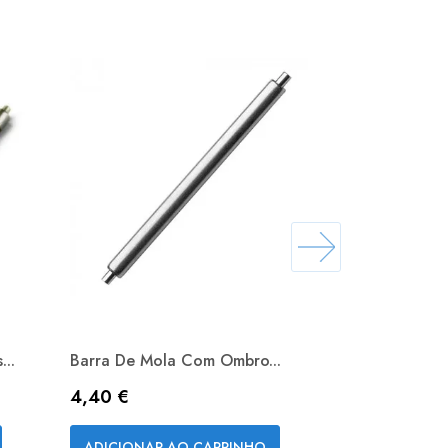
...
Barra De Mola Com Ombro...
Barra De Rel
Preço
Preço
4,40 €
1,90 €
Vista rápida


ADICIONAR AO CARRINHO
ADICIONAR