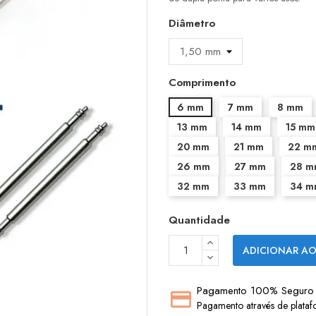
Diâmetro
Comprimento
6 mm
7 mm
8 mm
13 mm
14 mm
15 mm
20 mm
21 mm
22 m
26 mm
27 mm
28 m
32 mm
33 mm
34 m
Quantidade
ADICIONAR AO
Pagamento 100% Seguro
Pagamento através de plataf