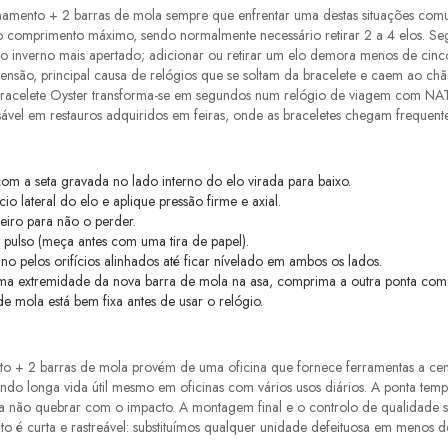
namento + 2 barras de mola sempre que enfrentar uma destas situações com
 no comprimento máximo, sendo normalmente necessário retirar 2 a 4 elos. S
, no inverno mais apertado; adicionar ou retirar um elo demora menos de ci
nsão, principal causa de relógios que se soltam da bracelete e caem ao chão;
bracelete Oyster transforma-se em segundos num relógio de viagem com NA
ável em restauros adquiridos em feiras, onde as braceletes chegam frequent
om a seta gravada no lado interno do elo virada para baixo.
io lateral do elo e aplique pressão firme e axial.
eiro para não o perder.
 pulso (meça antes com uma tira de papel).
no pelos orifícios alinhados até ficar nívelado em ambos os lados.
e uma extremidade da nova barra de mola na asa, comprima a outra ponta com
 mola está bem fixa antes de usar o relógio.
 + 2 barras de mola provém de uma oficina que fornece ferramentas a cent
indo longa vida útil mesmo em oficinas com vários usos diários. A ponta tem
ara não quebrar com o impacto. A montagem final e o controlo de qualidade 
 é curta e rastreável: substituímos qualquer unidade defeituosa em menos de