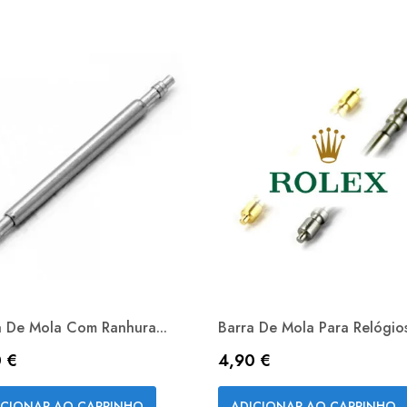
a De Mola Com Ranhura...
Barra De Mola Para Relógios
ço
Preço
 €
4,90 €
Vista rápida
Vista rápida


ICIONAR AO CARRINHO
ADICIONAR AO CARRINHO