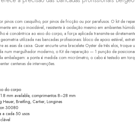
ferece a precisão das bancadas profissionais Bergeo
por pinos com casquilho, por pinos de fricção ou por parafusos. O kit de r
almente em aço inoxidável, resistente à oxidação mesmo em ambientes húmi
 é concêntrica ao eixo do corpo, a força aplicada transmite-se diretamente 
geometria utilizada nas bancadas profissionais: bloco de apoio estável, extr
tre as asas da caixa. Quer encurte uma bracelete Oyster de três elos, tro
ápida num mergulhador moderno, o Kit de reparação — 1 punção de posicion
 da embalagem: a ponta é medida com micrómetro, o cabo é testado em torq
entar centenas de intervenções.
ixo do corpo
/ 1.8 mm available, comprimentos 8–28 mm
Heuer, Breitling, Cartier, Longines
geon 30080
ta a cada 50 usos
clável