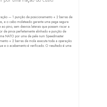
n por uma fração do custo.
eparação — 1 punção de posicionamento + 2 barras de
dos, e o cabo moleteado garante uma pega segura
ao pino, sem desvios laterais que possam riscar a
ator de pinos perfeitamente alinhado e punção de
que uma NATO por uma de pele num Speedmaster
amento + 2 barras de mola executa toda a operação.
ue e o acabamento é verificado. O resultado é uma