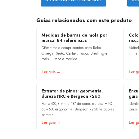
Guias relacionados com este produto
Medidas de barras de mola por
Colo
marca: 84 referências
risca
Diâmetros e comprimentos para Rolex,
Métod
Omega, Seiko, Cartier, Tudor, Breitling e
mm a 1
mais — tabela medida.
Ler guia →
Ler g
Extrator de pinos: geometria,
Encu
dureza HRC e Bergeon 7260
guia
Ponta Ø0,8 mm a 18° de cone, dureza HRC
Identi
58–60, ergonomia. Bergeon 7260 vs cópias
pinos 
baratas.
Ler guia →
Ler g