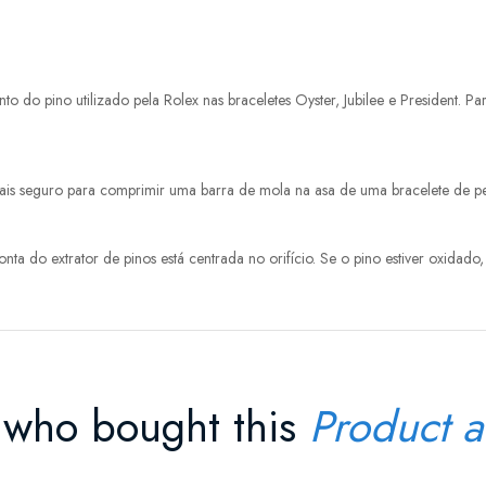
do pino utilizado pela Rolex nas braceletes Oyster, Jubilee e President. Pa
is seguro para comprimir uma barra de mola na asa de uma bracelete de pel
onta do extrator de pinos está centrada no orifício. Se o pino estiver oxida
 who bought this
Product a