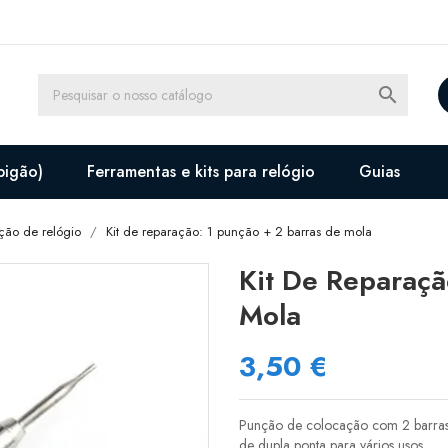

pigão)
Ferramentas e kits para relógio
Guias
ação de relógio
Kit de reparação: 1 punção + 2 barras de mola
Kit De Reparaçã
Mola
3,50 €
Punção de colocação com 2 barras
de dupla ponta para vários usos.