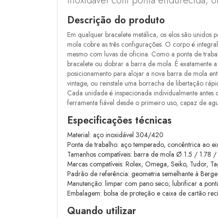
inoxidável com ponta endurecida, o
Descrição do produto
Em qualquer bracelete metálica, os elos são unidos 
mola cobre as três configurações. O corpo é integr
mesmo com luvas de oficina. Como a ponta de trabalho
bracelete ou dobrar a barra de mola. É exatamente a 
posicionamento para alojar a nova barra de mola en
vintage, ou reinstale uma borracha de libertação r
Cada unidade é inspecionada individualmente antes
ferramenta fiável desde o primeiro uso, capaz de agu
Especificações técnicas
Material: aço inoxidável 304/420
Ponta de trabalho: aço temperado, concêntrica ao e
Tamanhos compatíveis: barra de mola Ø 1.5 / 1.78 
Marcas compatíveis: Rolex, Omega, Seiko, Tudor, Tag 
Padrão de referência: geometria semelhante à Ber
Manutenção: limpar com pano seco; lubrificar a pon
Embalagem: bolsa de proteção e caixa de cartão reci
Quando utilizar