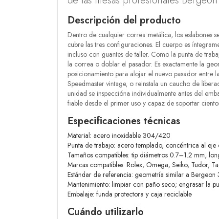
de las mesas profesionales Bergeon 
Descripción del producto
Dentro de cualquier correa metálica, los eslabones s
cubre las tres configuraciones. El cuerpo es íntegra
incluso con guantes de taller. Como la punta de trabaj
la correa o doblar el pasador. Es exactamente la geo
posicionamiento para alojar el nuevo pasador entre la
Speedmaster vintage, o reinstala un caucho de libe
unidad se inspeccióna individualmente antes del emb
fiable desde el primer uso y capaz de soportar ciento
Especificaciones técnicas
Material: acero inoxidable 304/420
Punta de trabajo: acero templado, concéntrica al eje
Tamaños compatibles: tip diámetros 0.7–1.2 mm, lon
Marcas compatibles: Rolex, Omega, Seiko, Tudor, Tag 
Estándar de referencia: geometría similar a Bergeo
Mantenimiento: limpiar con paño seco; engrasar la p
Embalaje: funda protectora y caja reciclable
Cuándo utilizarlo