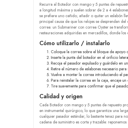
Recurra al Botador con mango y 5 puntas de repuesto a
a longitud máxima y suelen sobrar de 2 a 4 eslabone
se prefiere uno ceñido; añadir o quitar un eslabón ll
principal causa de que los relojes se desprendan del 
correa: un Submariner con correa Oyster se transfo
restauraciones adquiridas en mercadillos, donde los 
Cómo utilizarlo / instalarlo
Coloque la correa sobre el bloque de apoyo co
Inserte la punta del botador en el orificio later
Recoja el pasador expulsado y guárdelo en un
Retire el número de eslabones necesario para 
Vuelva a montar la correa introduciendo el pa
Para reinstalar la correa en la caja, encaje 
Tire suavemente para confirmar que el pasador 
Calidad y origen
Cada Botador con mango y 5 puntas de repuesto proce
en instrumental quirúrgico, lo que garantiza una larga
cualquier pasador estándar, lo bastante tenaz para no
cadena de suministro es corta y trazable: reponemos