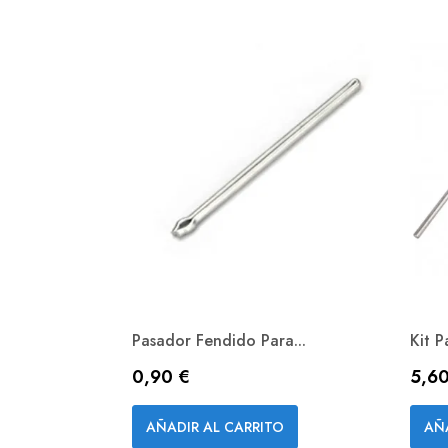
Pasador Fendido Para...
Kit P
Precio
Prec
0,90 €
5,60
Vista rápida

AÑADIR AL CARRITO
AÑ