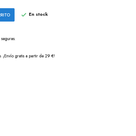
En stock
RRITO

 seguras.
 ¡Envío gratis a partir de 29 €!