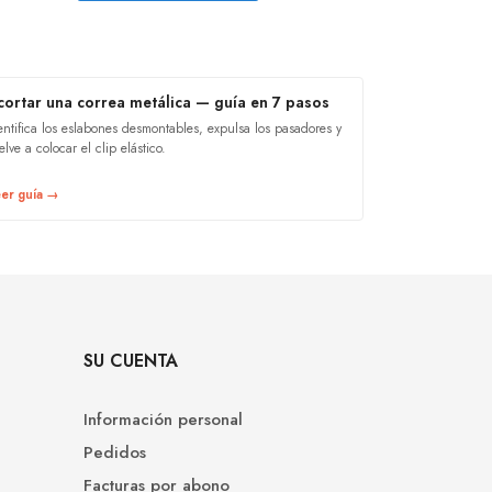
cortar una correa metálica — guía en 7 pasos
entifica los eslabones desmontables, expulsa los pasadores y
elve a colocar el clip elástico.
er guía →
SU CUENTA
Información personal
Pedidos
Facturas por abono