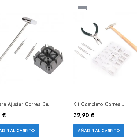
ara Ajustar Correa De...
Kit Completo Correa...
io
Precio
 €
32,90 €
Vista rápida
Vista rápida


ADIR AL CARRITO
AÑADIR AL CARRITO