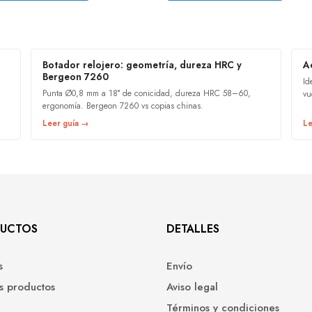
Botador relojero: geometría, dureza HRC y
A
Bergeon 7260
Id
Punta Ø0,8 mm a 18° de conicidad, dureza HRC 58–60,
vu
ergonomía. Bergeon 7260 vs copias chinas.
Leer guía →
Le
UCTOS
DETALLES
s
Envío
s productos
Aviso legal
Términos y condiciones