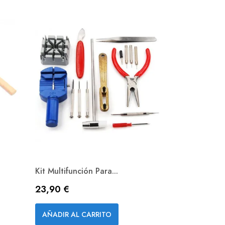
Kit Multifunción Para...
Precio
23,90 €
Vista rápida

AÑADIR AL CARRITO