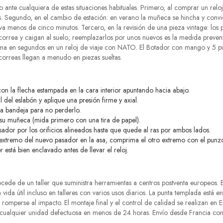
nte cualquiera de estas situaciones habituales. Primero, al comprar un reloj
s. Segundo, en el cambio de estación: en verano la muñeca se hincha y convi
eva menos de cinco minutos. Tercero, en la revisión de una pieza vintage: los
correa y caigan al suelo; reemplazarlos por unos nuevos es la medida prevent
rma en segundos en un reloj de viaje con NATO. El Botador con mango y 5 pu
correas llegan a menudo en piezas sueltas.
n la flecha estampada en la cara interior apuntando hacia abajo.
al del eslabón y aplique una presión firme y axial.
a bandeja para no perderlo.
su muñeca (mida primero con una tira de papel).
sador por los orificios alineados hasta que quede al ras por ambos lados.
un extremo del nuevo pasador en la asa, comprima el otro extremo con el punz
está bien enclavado antes de llevar el reloj.
de de un taller que suministra herramientas a centros postventa europeos. E
 vida útil incluso en talleres con varios usos diarios. La punta templada está
 romperse al impacto. El montaje final y el control de calidad se realizan en 
 cualquier unidad defectuosa en menos de 24 horas. Envío desde Francia con