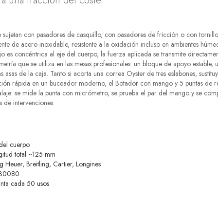
a una fracción del coste.
e sujetan con pasadores de casquillo, con pasadores de fricción o con tornil
mente de acero inoxidable, resistente a la oxidación incluso en ambientes hú
o es concéntrica al eje del cuerpo, la fuerza aplicada se transmite directamen
metría que se utiliza en las mesas profesionales: un bloque de apoyo estable
s asas de la caja. Tanto si acorta una correa Oyster de tres eslabones, susti
ración rápida en un buceador moderno, el Botador con mango y 5 puntas de r
alaje: se mide la punta con micrómetro, se prueba el par del mango y se com
s de intervenciones.
 del cuerpo
gitud total ~125 mm
Heuer, Breitling, Cartier, Longines
n 30080
unta cada 50 usos