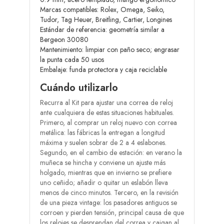
Marcas compatibles: Rolex, Omega, Seiko,
Tudor, Tag Heuer, Breitling, Cartier, Longines
Estándar de referencia: geometría similar a
Bergeon 30080
Mantenimiento: limpiar con paño seco; engrasar
la punta cada 50 usos
Embalaje: funda protectora y caja reciclable
Cuándo utilizarlo
Recurra al Kit para ajustar una correa de reloj
ante cualquiera de estas situaciones habituales.
Primero, al comprar un reloj nuevo con correa
metálica: las fábricas la entregan a longitud
máxima y suelen sobrar de 2 a 4 eslabones.
Segundo, en el cambio de estación: en verano la
muñeca se hincha y conviene un ajuste más
holgado, mientras que en invierno se prefiere
uno ceñido; añadir o quitar un eslabón lleva
menos de cinco minutos. Tercero, en la revisión
de una pieza vintage: los pasadores antiguos se
corroen y pierden tensión, principal causa de que
los relojes se desprendan del correa y caigan al