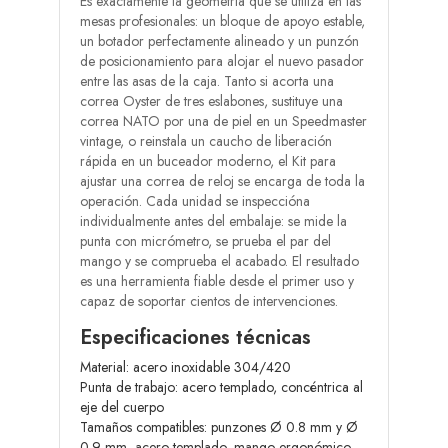
Es exactamente la geometría que se utiliza en las
mesas profesionales: un bloque de apoyo estable,
un botador perfectamente alineado y un punzón
de posicionamiento para alojar el nuevo pasador
entre las asas de la caja. Tanto si acorta una
correa Oyster de tres eslabones, sustituye una
correa NATO por una de piel en un Speedmaster
vintage, o reinstala un caucho de liberación
rápida en un buceador moderno, el Kit para
ajustar una correa de reloj se encarga de toda la
operación. Cada unidad se inspeccióna
individualmente antes del embalaje: se mide la
punta con micrómetro, se prueba el par del
mango y se comprueba el acabado. El resultado
es una herramienta fiable desde el primer uso y
capaz de soportar cientos de intervenciones.
Especificaciones técnicas
Material: acero inoxidable 304/420
Punta de trabajo: acero templado, concéntrica al
eje del cuerpo
Tamaños compatibles: punzones Ø 0.8 mm y Ø
0.9 mm, acero templado, mango ergonómico