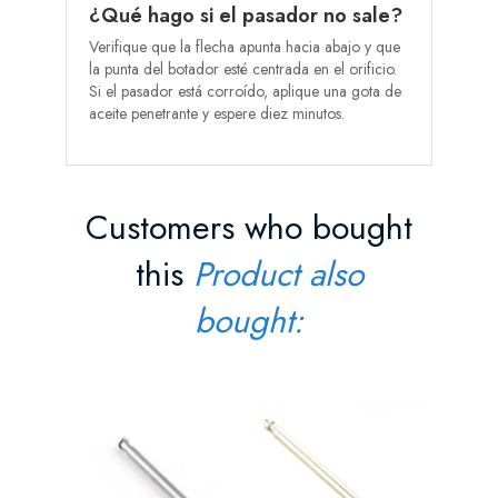
¿Qué hago si el pasador no sale?
Verifique que la flecha apunta hacia abajo y que
la punta del botador esté centrada en el orificio.
Si el pasador está corroído, aplique una gota de
aceite penetrante y espere diez minutos.
Customers who bought
this
Product also
bought:
Pasador
Ranura E
Precio
0,80 