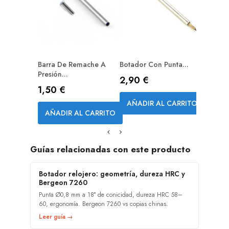
AÑAD
Barra De Remache A
Botador Con Punta...
Presión...
Precio
2,90 €
Precio
1,50 €
AÑADIR AL CARRITO
AÑADIR AL CARRITO
Guías relacionadas con este producto
Botador relojero: geometría, dureza HRC y
Bergeon 7260
Punta Ø0,8 mm a 18° de conicidad, dureza HRC 58–
60, ergonomía. Bergeon 7260 vs copias chinas.
Leer guía →