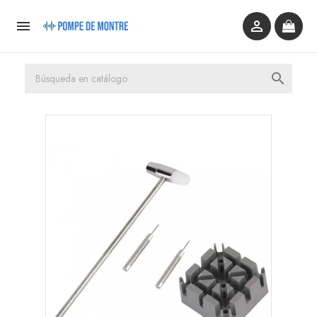


