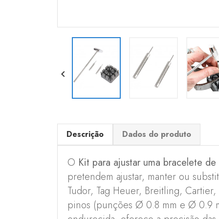

Descrição
Dados do produto
O
Kit para ajustar uma bracelete de 
pretendem ajustar, manter ou substi
Tudor, Tag Heuer, Breitling, Cartier
pinos (punções Ø 0.8 mm e Ø 0.9 m