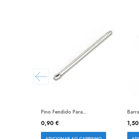
Pino Fendido Para...
Barr
Preço
Pre
0,90 €
1,50
Vista rápida

ADICIONAR AO CARRINHO
AD