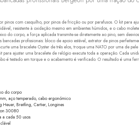
 bancadas profissionais Bergeon por uma fração do c
r pinos com casquilho, por pinos de fricção ou por parafusos. O kit para aju
xidável, resistente à oxidação mesmo em ambientes húmidos, e o cabo mol
ixo do corpo, a força aplicada transmite-se diretamente ao pino, sem desvios
s bancadas profissionais: bloco de apoio estável, extrator de pinos perfeita
encurte uma bracelete Oyster de três elos, troque uma NATO por uma de pele
 para ajustar uma bracelete de relógio executa toda a operação. Cada unid
 é testado em torque e o acabamento é verificado. O resultado é uma ferr
ixo do corpo
 mm, aço temperado, cabo ergonómico
Heuer, Breitling, Cartier, Longines
geon 30080
ta a cada 50 usos
clável