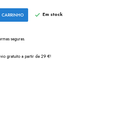
Em stock
 CARRINHO

ormas seguras.
vio gratuito a partir de 29 €!