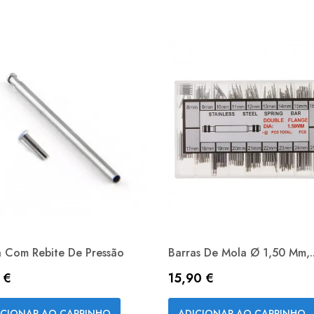
a Com Rebite De Pressão
Barras De Mola Ø 1,50 Mm,..
ço
Preço
 €
15,90 €
Vista rápida
Vista rápida


ICIONAR AO CARRINHO
ADICIONAR AO CARRINHO