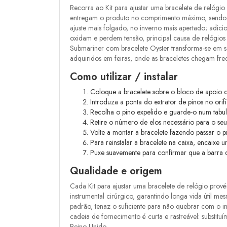
Recorra ao Kit para ajustar uma bracelete de relógi
entregam o produto no comprimento máximo, sendo no
ajuste mais folgado, no inverno mais apertado; adic
oxidam e perdem tensão, principal causa de relógios 
Submariner com bracelete Oyster transforma-se em s
adquiridos em feiras, onde as braceletes chegam fre
Como utilizar / instalar
Coloque a bracelete sobre o bloco de apoio c
Introduza a ponta do extrator de pinos no orifíc
Recolha o pino expelido e guarde-o num tabul
Retire o número de elos necessário para o seu
Volte a montar a bracelete fazendo passar o pi
Para reinstalar a bracelete na caixa, encaix
Puxe suavemente para confirmar que a barra de
Qualidade e origem
Cada Kit para ajustar uma bracelete de relógio prov
instrumental cirúrgico, garantindo longa vida útil m
padrão, tenaz o suficiente para não quebrar com o 
cadeia de fornecimento é curta e rastreável: substit
Reino Unido.