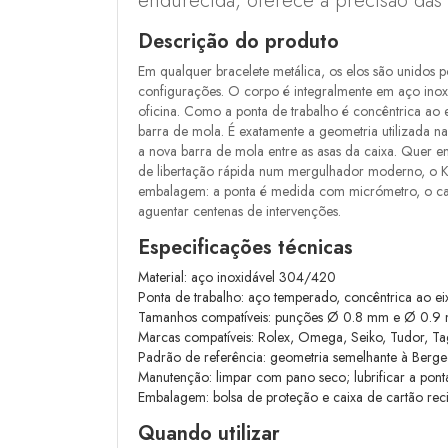
endurecida, oferece a precisão das
Descrição do produto
Em qualquer bracelete metálica, os elos são unidos po
configurações. O corpo é integralmente em aço ino
oficina. Como a ponta de trabalho é concêntrica ao e
barra de mola. É exatamente a geometria utilizada na
a nova barra de mola entre as asas da caixa. Quer 
de libertação rápida num mergulhador moderno, o Kit
embalagem: a ponta é medida com micrómetro, o cabo
aguentar centenas de intervenções.
Especificações técnicas
Material: aço inoxidável 304/420
Ponta de trabalho: aço temperado, concêntrica ao e
Tamanhos compatíveis: punções Ø 0.8 mm e Ø 0.9
Marcas compatíveis: Rolex, Omega, Seiko, Tudor, Tag 
Padrão de referência: geometria semelhante à Ber
Manutenção: limpar com pano seco; lubrificar a pon
Embalagem: bolsa de proteção e caixa de cartão reci
Quando utilizar