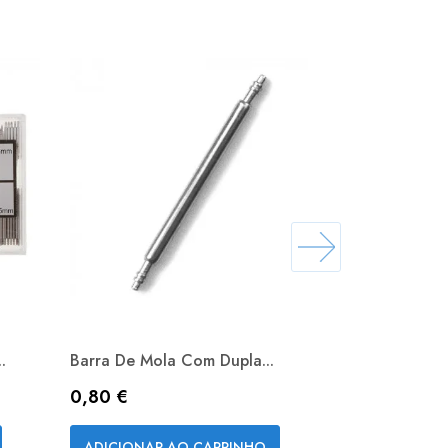
.
Barra De Mola Com Dupla...
Extrator Man
Preço
Preço
0,80 €
1,90 €
Vista rápida


ADICIONAR AO CARRINHO
ADICIONAR