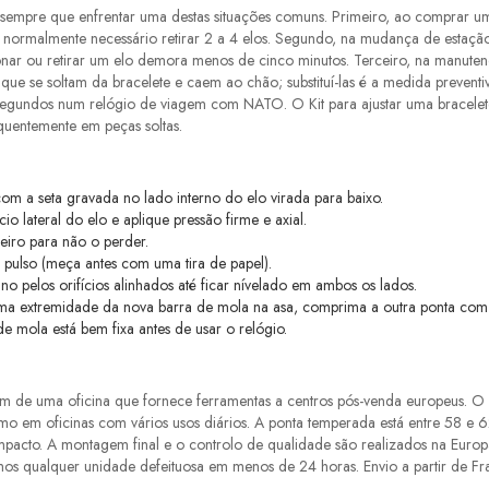
o sempre que enfrentar uma destas situações comuns. Primeiro, ao comprar um
rmalmente necessário retirar 2 a 4 elos. Segundo, na mudança de estação: 
ionar ou retirar um elo demora menos de cinco minutos. Terceiro, na manute
que se soltam da bracelete e caem ao chão; substituí-las é a medida preventi
egundos num relógio de viagem com NATO. O Kit para ajustar uma bracelete 
quentemente em peças soltas.
om a seta gravada no lado interno do elo virada para baixo.
io lateral do elo e aplique pressão firme e axial.
eiro para não o perder.
 pulso (meça antes com uma tira de papel).
no pelos orifícios alinhados até ficar nívelado em ambos os lados.
e uma extremidade da nova barra de mola na asa, comprima a outra ponta com
 mola está bem fixa antes de usar o relógio.
ém de uma oficina que fornece ferramentas a centros pós-venda europeus. O 
esmo em oficinas com vários usos diários. A ponta temperada está entre 58 e 
impacto. A montagem final e o controlo de qualidade são realizados na Euro
uímos qualquer unidade defeituosa em menos de 24 horas. Envio a partir de F