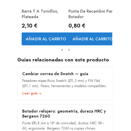
Barra T A Tornillos,
Punta De Recambio Para
Plateada
Botador
Precio
Precio
2,10 €
0,80 €
AÑADIR AL CARRITO
AÑADIR AL CARRITO
Guías relacionadas con este producto
Cambiar correa de Swatch — guía
Pasadores específicos Swatch (Ø1,3 mm) y Flik Flak
(Ø1,1 mm). Pasos, herramientas y modelos compatibles.
Leer guía →
Botador relojero: geometría, dureza HRC y
Bergeon 7260
Punta Ø0,8 mm a 18° de conicidad, dureza HRC 58–
60, ergonomía. Bergeon 7260 vs copias chinas.