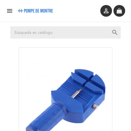


