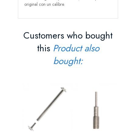
original con un calibre.
Customers who bought
this
Product also
bought:
Punzón 
Precio
6,90 
AÑAD