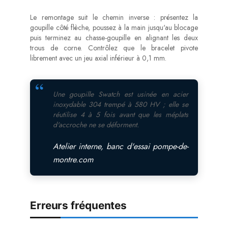
Le remontage suit le chemin inverse : présentez la
goupille côté flèche, poussez à la main jusqu'au blocage
puis terminez au chasse-goupille en alignant les deux
trous de corne. Contrôlez que le bracelet pivote
librement avec un jeu axial inférieur à 0,1 mm.
Une goupille Swatch est usinée en acier
inoxydable 304 trempé à 580 HV ; elle se
réutilise 4 à 5 fois avant que les méplats
d'accroche ne se déforment.
Atelier interne, banc d'essai pompe-de-
montre.com
Erreurs fréquentes