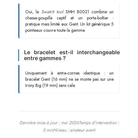
Oui, le
Swatch tool
SMH B0021 combine un
chasse-goupille captif et un porte-boîtier :
pratique mais limité aux Gent. Un kit générique 5
pointeaux couvre toute la gamme.
Le bracelet est-il interchangeable
entre gammes ?
Uniquement à entre-cornes identique : un
bracelet Gent (16 mm) ne se monte pas sur une
Irony Big (19 mm) sans cale.
Dernière mise à jour : mai 2026
Temps d'intervention :
5 min
Niveau : amateur averti