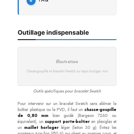
Outillage indispensable
Illustration
Chasse-goupille et bracelet Swatch sur tapis horloger noir
Outils spécifiques pour bracelet Swatch
Pour intervenir sur un bracelet Swatch sans abîmer le
boîtier plastique ou le PVD, il faut un
chasse-goupille
de 0,80 mm
bien guidé (Bergeon 7260 ou
équivalent), un
support porte-boîtier
en plexiglas et
un
maillet horloger
léger (laiton 30 g). Évitez les
pointeaux trop fins (Ø0,6) qui plient au premier coup, et