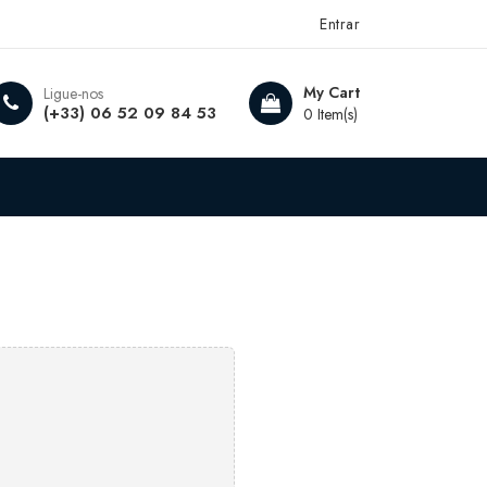
Entrar
My Cart
Ligue-nos
(+33) 06 52 09 84 53
0 Item(s)