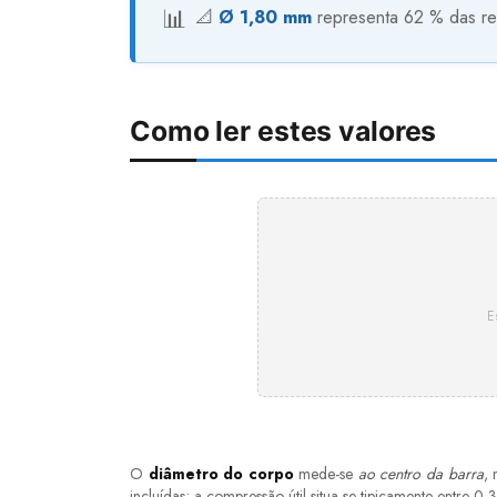
📐
Ø 1,80 mm
representa 62 % das ref
Como ler estes valores
E
O
diâmetro do corpo
mede-se
ao centro da barra
,
incluídas; a compressão útil situa-se tipicamente entre 0