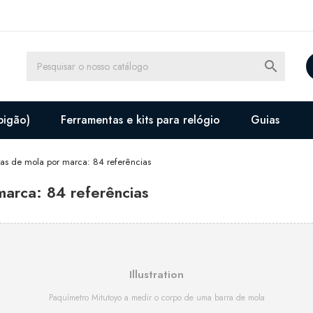

pigão)
Ferramentas e kits para relógio
Guias
as de mola por marca: 84 referências
arca: 84 referências
Illustration
Paquímetro Mitutoyo a medir o corpo de uma barra de mola