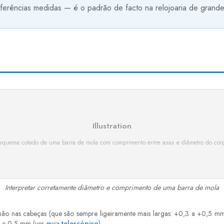
erências medidas — é o padrão de facto na relojoaria de grande
Illustration
squema cotado de uma barra de mola com comprimento entre asas e diâmetro do cor
Interpretar corretamente diâmetro e comprimento de uma barra de mola
 não nas cabeças (que são sempre ligeiramente mais largas: +0,3 a +0,5 m
,3 e 0,5 mm (ver
guia telescópico
).