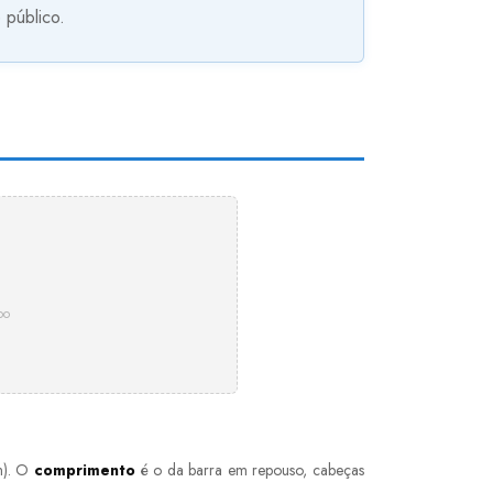
 público.
po
m). O
comprimento
é o da barra em repouso, cabeças