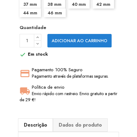
37 mm
38 mm
40 mm
42 mm
44 mm
46 mm
Quantidade
ADICIONAR AO CARRINHO
Em stock

Pagamento 100% Seguro
Pagamento através de plataformas seguras.
Política de envio
Envio rápido com rastreio. Envio gratuito a partir
de 29 €!
Descrição
Dados do produto