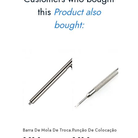
this
Product also
bought:
Pino Fen
Preço
0,90 
ADIC
Barra De Mola De Troca...
Punção De Colocação Para...