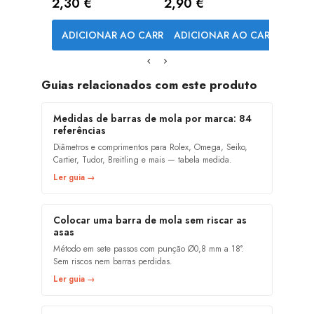
Preço
Preço
2,30 €
2,90 €
ADICIONAR AO CARRINHO
ADICIONAR AO CARRINHO
Guias relacionados com este produto
Medidas de barras de mola por marca: 84
referências
Diâmetros e comprimentos para Rolex, Omega, Seiko,
Cartier, Tudor, Breitling e mais — tabela medida.
Ler guia →
Colocar uma barra de mola sem riscar as
asas
Método em sete passos com punção Ø0,8 mm a 18°.
Sem riscos nem barras perdidas.
Ler guia →