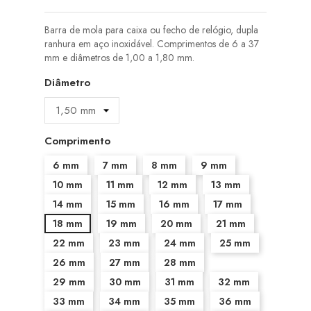
Barra de mola para caixa ou fecho de relógio, dupla
ranhura em aço inoxidável. Comprimentos de 6 a 37
mm e diâmetros de 1,00 a 1,80 mm.
Diâmetro
Comprimento
6 mm
7 mm
8 mm
9 mm
10 mm
11 mm
12 mm
13 mm
14 mm
15 mm
16 mm
17 mm
18 mm
19 mm
20 mm
21 mm
22 mm
23 mm
24 mm
25 mm
26 mm
27 mm
28 mm
29 mm
30 mm
31 mm
32 mm
33 mm
34 mm
35 mm
36 mm