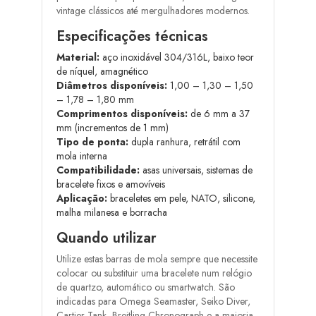
vintage clássicos até mergulhadores modernos.
Especificações técnicas
Material:
aço inoxidável 304/316L, baixo teor
de níquel, amagnético
Diâmetros disponíveis:
1,00 – 1,30 – 1,50
– 1,78 – 1,80 mm
Comprimentos disponíveis:
de 6 mm a 37
mm (incrementos de 1 mm)
Tipo de ponta:
dupla ranhura, retrátil com
mola interna
Compatibilidade:
asas universais, sistemas de
bracelete fixos e amovíveis
Aplicação:
braceletes em pele, NATO, silicone,
malha milanesa e borracha
Quando utilizar
Utilize estas barras de mola sempre que necessite
colocar ou substituir uma bracelete num relógio
de quartzo, automático ou smartwatch. São
indicadas para Omega Seamaster, Seiko Diver,
Cartier Tank, Breitling Chronograph e a maioria