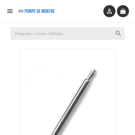


