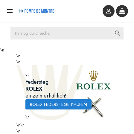



\n
\n
\n
\n
Federsteg
ROLEX
einzeln erhältlich!
ROLEX-FEDERSTEGE KAUFEN
\n
\n
\n
\n