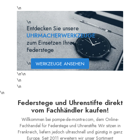
\n
\n
Entdecken Sie unsere
UHRMACHERWERKZEUGE
zum Einsetzen Ihrer
Federstege
\n
WERKZEUGE ANSEHEN
\n
\n
\n
\n
\n
Federstege und Uhrenstifte direkt
vom Fachhändler kaufen!
Willkommen bei pompe-de-montre.com, dem Online-
Fachhandel für Federstege und Uhrenstifte. Wir sitzen in
Frankreich, liefern jedoch ultraschnell und günstig in ganz
Europa. Seit 2011 erweitern wir unser Sortiment