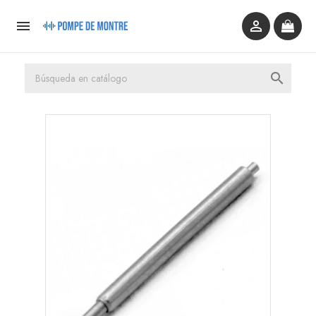


