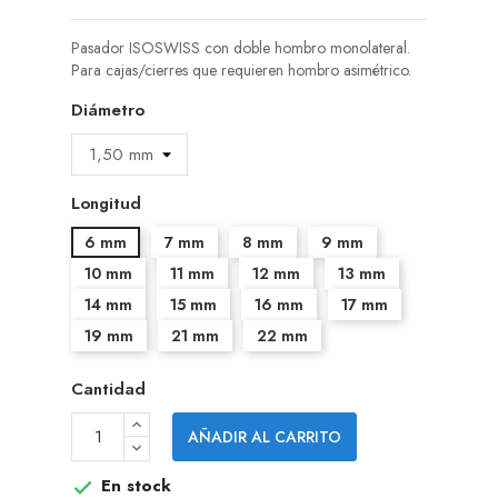
Pasador ISOSWISS con doble hombro monolateral.
Para cajas/cierres que requieren hombro asimétrico.
Diámetro
Longitud
6 mm
7 mm
8 mm
9 mm
10 mm
11 mm
12 mm
13 mm
14 mm
15 mm
16 mm
17 mm
19 mm
21 mm
22 mm
Cantidad
AÑADIR AL CARRITO
En stock
