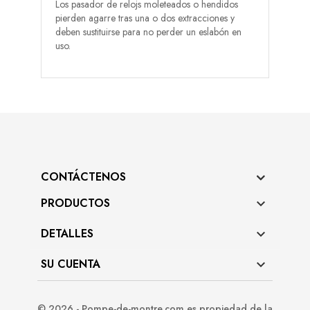
Los pasador de relojs moleteados o hendidos
pierden agarre tras una o dos extracciones y
deben sustituirse para no perder un eslabón en
uso.
CONTÁCTENOS
PRODUCTOS

DETALLES

SU CUENTA

© 2026 - Pompe-de-montre.com es propiedad de la