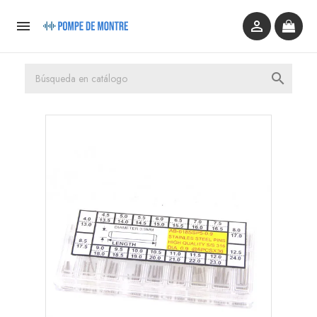


