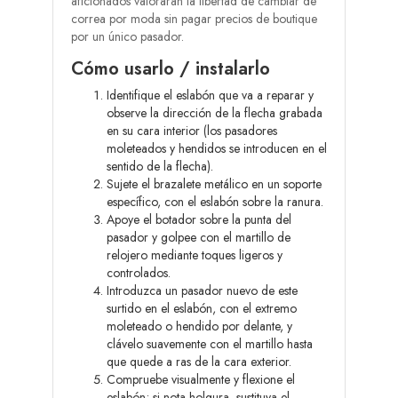
aficionados valorarán la libertad de cambiar de
correa por moda sin pagar precios de boutique
por un único pasador.
Cómo usarlo / instalarlo
Identifique el eslabón que va a reparar y
observe la dirección de la flecha grabada
en su cara interior (los pasadores
moleteados y hendidos se introducen en el
sentido de la flecha).
Sujete el brazalete metálico en un soporte
específico, con el eslabón sobre la ranura.
Apoye el botador sobre la punta del
pasador y golpee con el martillo de
relojero mediante toques ligeros y
controlados.
Introduzca un pasador nuevo de este
surtido en el eslabón, con el extremo
moleteado o hendido por delante, y
clávelo suavemente con el martillo hasta
que quede a ras de la cara exterior.
Compruebe visualmente y flexione el
eslabón; si nota holgura, sustituya el