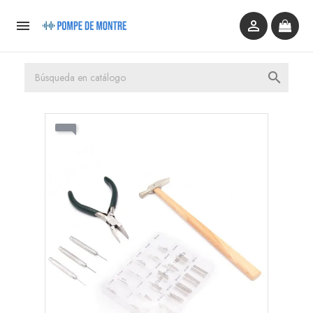


