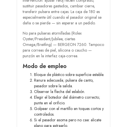
intervención: ajustar reloj recién comprado,
sustituir pasadores gastados, cambiar cierre,
transferir pulsera entre cajas. La caja de 180 es
especialmente útil cuando el pasador original se
daña o se pierde — sin esperar a un pedido.
No para pulseras atornilladas (Rolex
Oyster/President/Jubilee, ciertas
Omega/Breitling) — BERGEON 7260. Tampoco
para correas de piel, silicona o caucho —
punzón en la interfaz caja-correa.
Modo de empleo
Bloque de plástico sobre superficie estable.
Ranura adecuada; pulsera de canto,
pasador sobre la salida.
Observar la flecha del eslabón.
Elegir el botador del diámetro correcto;
punta en el orificio.
Golpear con el martillo en toques cortos y
controlados.
Si el pasador asoma pero no cae: alicate
plano para extraerlo.