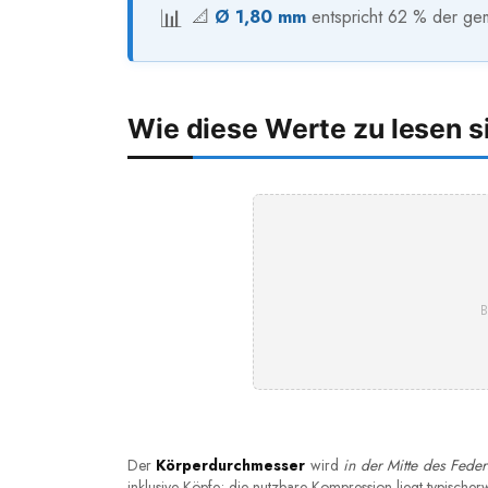
📐
Ø 1,80 mm
entspricht 62 % der ge
Wie diese Werte zu lesen s
B
Der
Körperdurchmesser
wird
in der Mitte des Feder
inklusive Köpfe; die nutzbare Kompression liegt typische