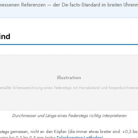
messenen Referenzen — der De-facto-Standard im breiten Uhrenm
ind
Illustration
emaßte Schemazeichnung eines Federstegs mit Hornabstand und Körperdurchmess
Durchmesser und Länge eines Federstegs richtig interpretieren
stegs
gemessen, nicht an den Köpfen (die immer etwas breiter sind: +0,3 b
rweise bei 0,3 bis 0,5 mm (siehe
Teleskopsteg-Leitfaden
).