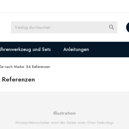

Uhrenwerkzeug und Sets
Anleitungen
ße nach Marke: 84 Referenzen
 Referenzen
Illustration
Mitutoyo-Messschieber misst den Körper eines Uhren-Federstegs