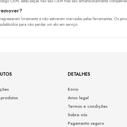
ódigo OEM; estas peças não são OEM mas são dimensionalmente compatívei
o remover?
 regressarem livremente e não estiverem marcadas pelas ferramentas. Os pi
bstituídos para não perder um elo em serviço.
UTOS
DETALHES
ções
Envio
 produtos
Aviso legal
Termos e condições
Sobre nós
Pagamento seguro