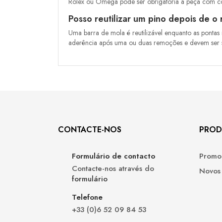
Rolex ou Omega pode ser obrigatória a peça com c
Posso reutilizar um pino depois de 
Uma barra de mola é reutilizável enquanto as pontas
aderência após uma ou duas remoções e devem ser su
CONTACTE-NOS
PROD
Formulário de contacto
Promo
Contacte-nos através do
Novos
formulário
Telefone
+33 (0)6 52 09 84 53