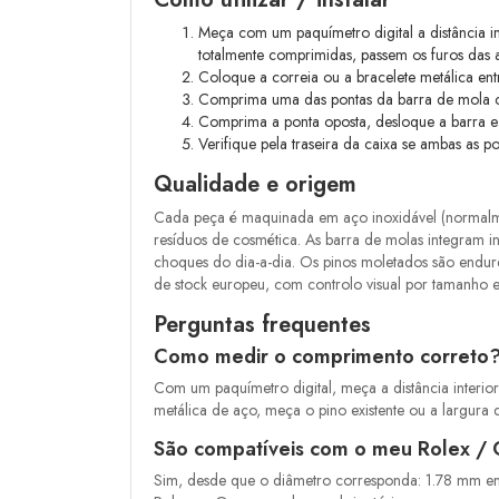
Meça com um paquímetro digital a distância i
totalmente comprimidas, passem os furos das a
Coloque a correia ou a bracelete metálica ent
Comprima uma das pontas da barra de mola co
Comprima a ponta oposta, desloque a barra e 
Verifique pela traseira da caixa se ambas as p
Qualidade e origem
Cada peça é maquinada em aço inoxidável (normalmen
resíduos de cosmética. As barra de molas integram 
choques do dia-a-dia. Os pinos moletados são endur
de stock europeu, com controlo visual por tamanho
Perguntas frequentes
Como medir o comprimento correto
Com um paquímetro digital, meça a distância interio
metálica de aço, meça o pino existente ou a largura d
São compatíveis com o meu Rolex /
Sim, desde que o diâmetro corresponda: 1.78 mm enc