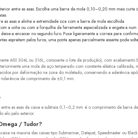
nterior entre as asas. Escolha uma barra de mola 0,10–0,20 mm mais curta 
sas.
re as asas e alinhe a extremidade oca com a barra de mola escolhida.
m a unha ou com a forquilha da ferramenta especializada e engate-a num d
deixe-a encaixar no segundo furo. Puxe ligeiramente a correia para confirm
ontas espreitam pelos furos; uma ponta apenas parcialmente assente pode solta
te AISI 304L ou 316L, consoante o lote de produção), com acabamento brilh
interiormente uma mola de aço temperado com constante elástica calibrada,
ecidos por deformação na zona do moletado, conservando a aderência após v
 e tolerância de comprimento de ±0,1 mm.
?
r entre as asas da caixa e subtraia 0,1–0,2 mm: é o comprimento de barra d
o elo pelo exterior.
 Omega / Tudor?
aixa na maioria das caixas tipo Submariner, Datejust, Speedmaster ou Black