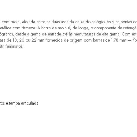
com mola, alojada entre as duas asas da caixa do relógio. As suas pontas 
etálica com firmeza. A barra de mola é, de longe, o componente de retenção 
grafos, desde a gama de entrada até às manufaturas de alta gama. Com esta c
e asa de 18, 20 ou 22 mm fornecida de origem com barras de 1.78 mm — tí
ir femininos.
os e tampa articulada