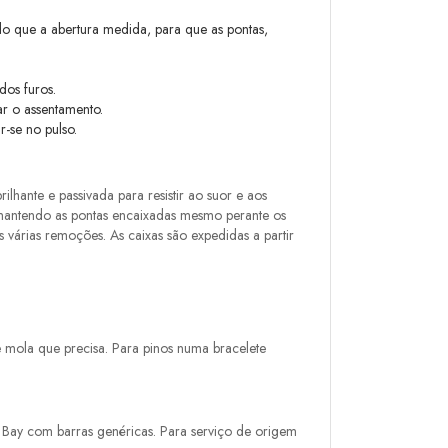
do que a abertura medida, para que as pontas,
os furos.
ar o assentamento.
r-se no pulso.
ante e passivada para resistir ao suor e aos
 mantendo as pontas encaixadas mesmo perante os
árias remoções. As caixas são expedidas a partir
e mola que precisa. Para pinos numa bracelete
 Bay com barras genéricas. Para serviço de origem