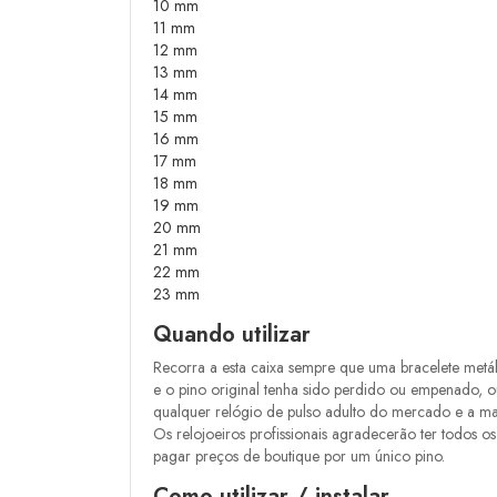
10 mm
11 mm
12 mm
13 mm
14 mm
15 mm
16 mm
17 mm
18 mm
19 mm
20 mm
21 mm
22 mm
23 mm
Quando utilizar
Recorra a esta caixa sempre que uma bracelete metáli
e o pino original tenha sido perdido ou empenado,
qualquer relógio de pulso adulto do mercado e a mai
Os relojoeiros profissionais agradecerão ter todos 
pagar preços de boutique por um único pino.
Como utilizar / instalar