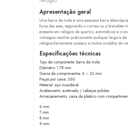
relógio.
Apresentação geral
Uma barra de mola é uma pequena barra telescópica 
furos das asas, segurando a correia ou a bracelete m
presente em relógios de quartzo, automáticos e cronó
consegue resolver praticamente qualquer largura d
relógios-ferramenta unissexo e muitos modelos de vest
Especificações técnicas
Tipo de componente: barra de mola
Diâmetro: 1.78 mm
Gama de comprimentos: 6 – 23 mm
Peças por caixa: 360
Material: aço inoxidável
Acabamento: acetinado / cabeças polidas
Armazenamento: caixa de plástico com compartiment
6 mm
7 mm
8 mm
9 mm