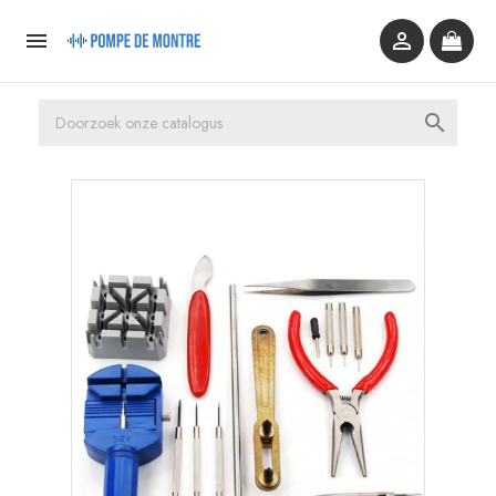


