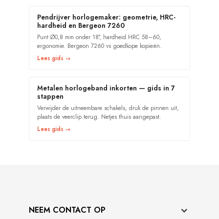
Pendrijver horlogemaker: geometrie, HRC-
hardheid en Bergeon 7260
Punt Ø0,8 mm onder 18°, hardheid HRC 58–60,
ergonomie. Bergeon 7260 vs goedkope kopieën.
Lees gids →
Metalen horlogeband inkorten — gids in 7
stappen
Verwijder de uitneembare schakels, druk de pinnen uit,
plaats de veerclip terug. Netjes thuis aangepast.
Lees gids →
NEEM CONTACT OP