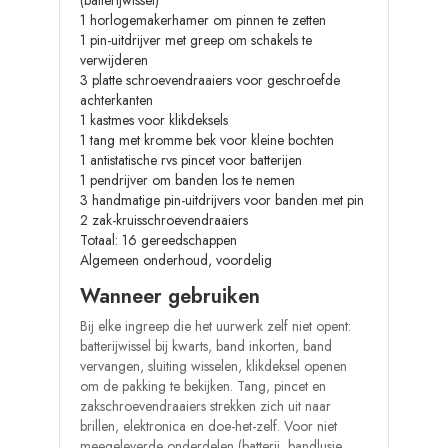
(batterijwissel)
1 horlogemakerhamer om pinnen te zetten
1 pin-uitdrijver met greep om schakels te
verwijderen
3 platte schroevendraaiers voor geschroefde
achterkanten
1 kastmes voor klikdeksels
1 tang met kromme bek voor kleine bochten
1 antistatische rvs pincet voor batterijen
1 pendrijver om banden los te nemen
3 handmatige pin-uitdrijvers voor banden met pin
2 zak-kruisschroevendraaiers
Totaal: 16 gereedschappen
Algemeen onderhoud, voordelig
Wanneer gebruiken
Bij elke ingreep die het uurwerk zelf niet opent:
batterijwissel bij kwarts, band inkorten, band
vervangen, sluiting wisselen, klikdeksel openen
om de pakking te bekijken. Tang, pincet en
zakschroevendraaiers strekken zich uit naar
brillen, elektronica en doe-het-zelf. Voor niet
meegeleverde onderdelen (batterij, bandlusje,