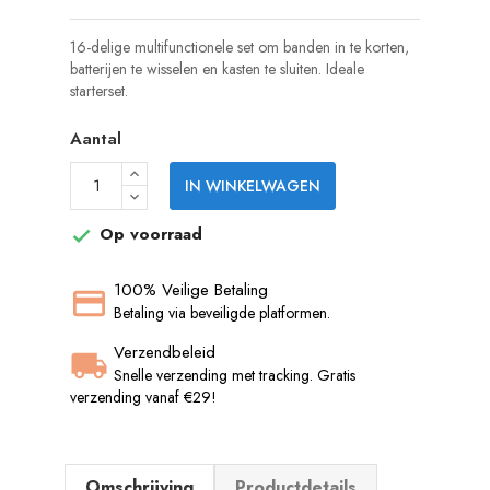
16-delige multifunctionele set om banden in te korten,
batterijen te wisselen en kasten te sluiten. Ideale
starterset.
Aantal
IN WINKELWAGEN
Op voorraad

100% Veilige Betaling
Betaling via beveiligde platformen.
Verzendbeleid
Snelle verzending met tracking. Gratis
verzending vanaf €29!
Omschrijving
Productdetails