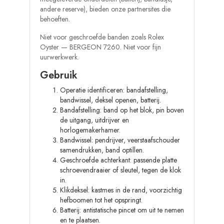
andere reserve), bieden onze partnersites die
behoeften.
Niet voor geschroefde banden zoals Rolex
Oyster — BERGEON 7260. Niet voor fijn
uurwerkwerk.
Gebruik
Operatie identificeren: bandafstelling,
bandwissel, deksel openen, batterij.
Bandafstelling: band op het blok, pin boven
de uitgang, uitdrijver en
horlogemakerhamer.
Bandwissel: pendrijver, veerstaafschouder
samendrukken, band optillen.
Geschroefde achterkant: passende platte
schroevendraaier of sleutel, tegen de klok
in.
Klikdeksel: kastmes in de rand, voorzichtig
hefboomen tot het opspringt.
Batterij: antistatische pincet om uit te nemen
en te plaatsen.