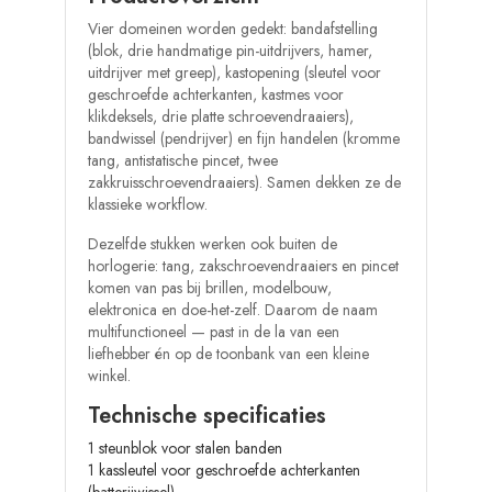
Vier domeinen worden gedekt: bandafstelling
(blok, drie handmatige pin-uitdrijvers, hamer,
uitdrijver met greep), kastopening (sleutel voor
geschroefde achterkanten, kastmes voor
klikdeksels, drie platte schroevendraaiers),
bandwissel (pendrijver) en fijn handelen (kromme
tang, antistatische pincet, twee
zakkruisschroevendraaiers). Samen dekken ze de
klassieke workflow.
Dezelfde stukken werken ook buiten de
horlogerie: tang, zakschroevendraaiers en pincet
komen van pas bij brillen, modelbouw,
elektronica en doe-het-zelf. Daarom de naam
multifunctioneel — past in de la van een
liefhebber én op de toonbank van een kleine
winkel.
Technische specificaties
1 steunblok voor stalen banden
1 kassleutel voor geschroefde achterkanten