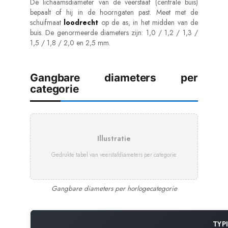
De lichaamsdiameter van de veerstaaf (centrale buis)
bepaalt of hij in de hoorngaten past. Meet met de
schuifmaat
loodrecht
op de as, in het midden van de
buis. De genormeerde diameters zijn: 1,0 / 1,2 / 1,3 /
1,5 / 1,8 / 2,0 en 2,5 mm.
Gangbare diameters per
categorie
Illustratie
Gedrukte tabel van veerstafdiameters per categorie
Gangbare diameters per horlogecategorie
TYP