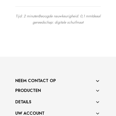
Tijd: 2 minuten
Beoogde nauwkeurigheid: 0,1 mm
Ideaal
gereedschap: digitale schuifmaat
NEEM CONTACT OP
PRODUCTEN

DETAILS

UW ACCOUNT
