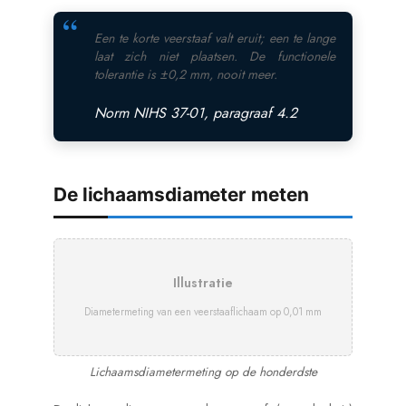
Een te korte veerstaaf valt eruit; een te lange
laat zich niet plaatsen. De functionele
tolerantie is ±0,2 mm, nooit meer.
Norm NIHS 37-01, paragraaf 4.2
De lichaamsdiameter meten
Illustratie
Diametermeting van een veerstaaflichaam op 0,01 mm
Lichaamsdiametermeting op de honderdste