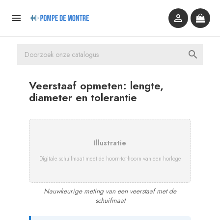



Veerstaaf opmeten: lengte,
diameter en tolerantie
Illustratie
Digitale schuifmaat meet de hoorn-tot-hoorn van een horloge
Nauwkeurige meting van een veerstaaf met de
schuifmaat