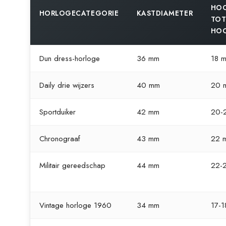
HOO
HORLOGECATEGORIE
KASTDIAMETER
TOT
HO
Dun dress-horloge
36 mm
18 
Daily drie wijzers
40 mm
20 
Sportduiker
42 mm
20-
Chronograaf
43 mm
22 
Militair gereedschap
44 mm
22-
Vintage horloge 1960
34 mm
17-