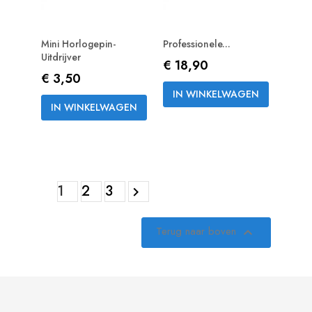
Mini Horlogepin-
Professionele...
Uitdrijver
Prijs
€ 18,90
Prijs
€ 3,50
IN WINKELWAGEN
IN WINKELWAGEN
1
2
3

Terug naar boven
