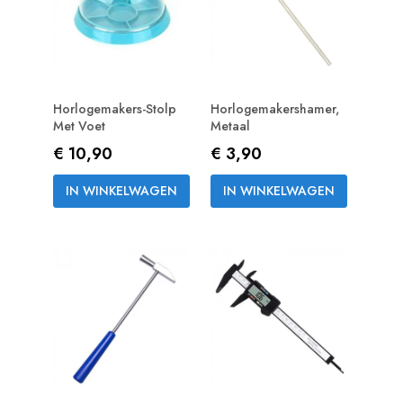
Horlogemakers-Stolp
Horlogemakershamer,
Met Voet
Metaal
Prijs
Prijs
€ 10,90
€ 3,90
IN WINKELWAGEN
IN WINKELWAGEN