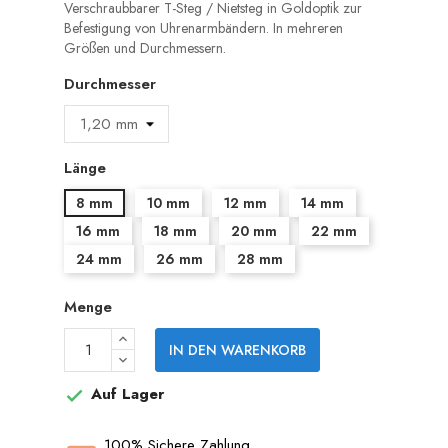
Verschraubbarer T-Steg / Nietsteg in Goldoptik zur
Befestigung von Uhrenarmbändern. In mehreren
Größen und Durchmessern.
Durchmesser
Länge
8 mm
10 mm
12 mm
14 mm
16 mm
18 mm
20 mm
22 mm
24 mm
26 mm
28 mm
Menge
IN DEN WARENKORB
Auf Lager

100% Sichere Zahlung