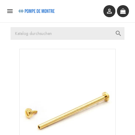


