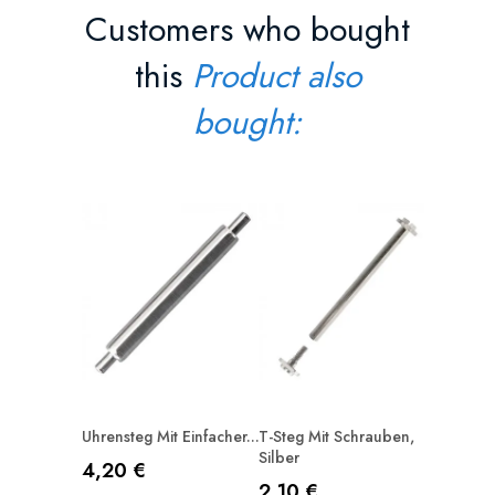
Customers who bought
this
Product also
bought:
Press-Ni
Preis
1,50 €
IN D
Uhrensteg Mit Einfacher...
T-Steg Mit Schrauben,
Silber
Preis
4,20 €
Preis
2,10 €