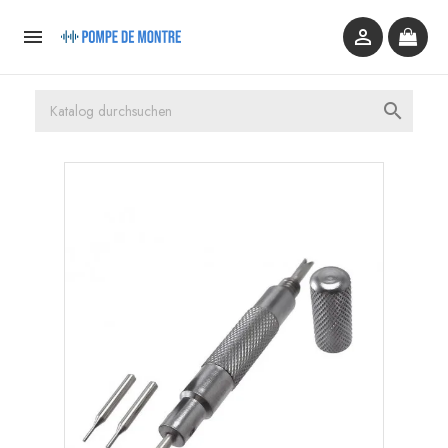


