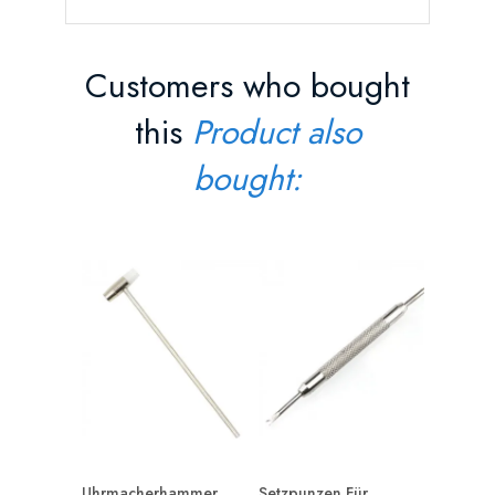
Customers who bought
this
Product also
bought:
Uhrmacherhammer,
Setzpunzen Für...
Profi-Sti