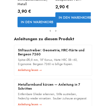
Metall
Preis
Preis
2,90 €
18,90
Preis
3,90 €
IN DEN WARENKORB
IN D
IN DEN WARENKORB
Anleitungen zu diesem Produkt
Stiftaustreiber: Geometrie, HRC-Härte und
Bergeon 7260
Spitze Ø0,8 mm, 18° Konus, Härte HRC 58–60,
Ergonomie. Bergeon 7260 vs billige Kopien.
Anleitung lesen →
Metallarmband kürzen — Anleitung in 7
Schritten
Entfernbare Glieder erkennen, Stifte austreiben,
Federclip wieder einsetzen. Sauber zuhause angepasst.
Anleitung lesen →