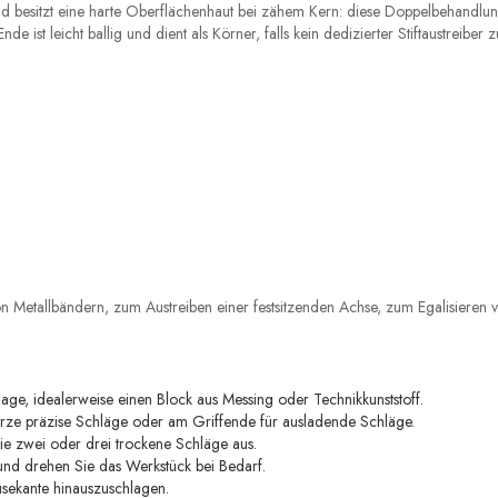
nd besitzt eine harte Oberflächenhaut bei zähem Kern: diese Doppelbehandlu
ist leicht ballig und dient als Körner, falls kein dedizierter Stiftaustreiber z
on Metallbändern, zum Austreiben einer festsitzenden Achse, zum Egalisiere
lage, idealerweise einen Block aus Messing oder Technikkunststoff.
ze präzise Schläge oder am Griffende für ausladende Schläge.
ie zwei oder drei trockene Schläge aus.
und drehen Sie das Werkstück bei Bedarf.
sekante hinauszuschlagen.