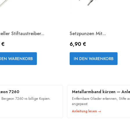
ller Stiftaustreiber...
Setzpunzen Mit...
s
Preis
 €
6,90 €
Vorschau
Vorschau


 DEN WARENKORB
IN DEN WARENKORB
rgeon 7260
Metallarmband kürzen — Anlei
Bergeon 7260 vs billige Kopien.
Entfernbare Glieder erkennen, Stifte 
angepasst.
Anleitung lesen →