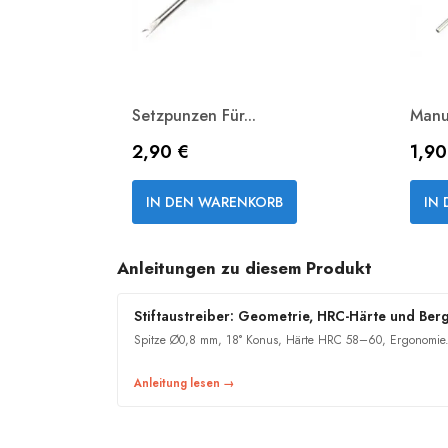
Setzpunzen Für...
Manue
Preis
Prei
2,90 €
1,90
Vorschau

IN DEN WARENKORB
IN
Anleitungen zu diesem Produkt
Stiftaustreiber: Geometrie, HRC-Härte und Be
Spitze Ø0,8 mm, 18° Konus, Härte HRC 58–60, Ergonomie. 
Anleitung lesen →