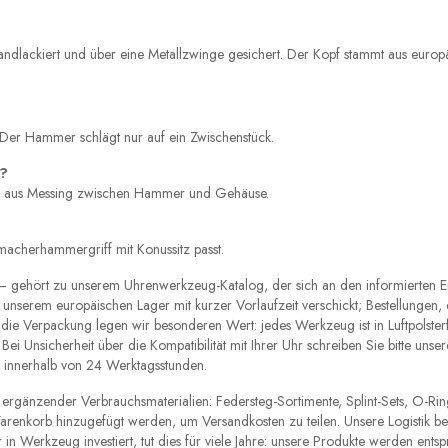
andlackiert und über eine Metallzwinge gesichert. Der Kopf stammt aus europ
Der Hammer schlägt nur auf ein Zwischenstück.
e?
tift aus Messing zwischen Hammer und Gehäuse.
acherhammergriff mit Konussitz passt.
 gehört zu unserem Uhrenwerkzeug-Katalog, der sich an den informierten E
 unserem europäischen Lager mit kurzer Vorlaufzeit verschickt; Bestellungen
die Verpackung legen wir besonderen Wert: jedes Werkzeug ist in Luftpolster
i Unsicherheit über die Kompatibilität mit Ihrer Uhr schreiben Sie bitte un
n innerhalb von 24 Werktagsstunden.
 ergänzender Verbrauchsmaterialien: Federsteg-Sortimente, Splint-Sets, O-Rin
enkorb hinzugefügt werden, um Versandkosten zu teilen. Unsere Logistik be
n Werkzeug investiert, tut dies für viele Jahre: unsere Produkte werden entsp