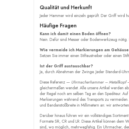
Qualität und Herkunft
Jeder Hammer wird einzeln geprüft. Der Griff wird h
Häufige Fragen
Kann ich damit einen Boden öffnen?
Nein. Dafür sind Messer oder Bodenwerkzeug nötig. 
Wie vermeide ich Markierungen am Gehäus
Setzen Sie immer einen Stiftaustreiber oder einen S
Ist der Griff austauschbar?
Ja, durch Abnehmen der Zwinge. Jeder Standard-Uhrm
Diese Referenz —
Uhrmacherhammer – Metallkopf
—
gleichermaßen wendet. Alle unsere Artikel werden ab
der Regel noch am selben Tag an den Spediteur. Auf 
Markierungen während des Transports zu vermeiden. Be
und Bandanstoßbreite in Millimetern an: wir antworte
Darüber hinaus führen wir ein vollständiges Sortiment
Formate SR, CR und LR. Diese Artikel können dem War
sind, wo möglich, mehrwegfähig. Ein Uhrmacher, der i