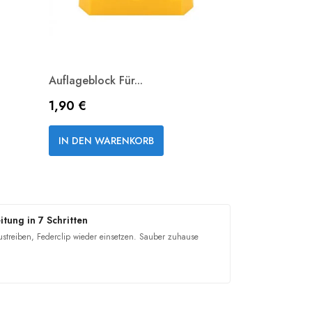
Auflageblock Für...
Preis
1,90 €
Vorschau

IN DEN WARENKORB
tung in 7 Schritten
austreiben, Federclip wieder einsetzen. Sauber zuhause