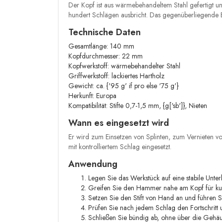
Der Kopf ist aus wärmebehandeltem Stahl gefertigt u
hundert Schlägen ausbricht. Das gegenüberliegende Ende 
Technische Daten
Gesamtlänge: 140 mm
Kopfdurchmesser: 22 mm
Kopfwerkstoff: wärmebehandelter Stahl
Griffwerkstoff: lackiertes Hartholz
Gewicht: ca. {'95 g' if pro else '75 g'}
Herkunft: Europa
Kompatibilität: Stifte 0,7-1,5 mm, {g['sb']}, Nieten
Wann es eingesetzt wird
Er wird zum Einsetzen von Splinten, zum Vernieten v
mit kontrolliertem Schlag eingesetzt.
Anwendung
Legen Sie das Werkstück auf eine stabile Unter
Greifen Sie den Hammer nahe am Kopf für kur
Setzen Sie den Stift von Hand an und führen S
Prüfen Sie nach jedem Schlag den Fortschritt 
Schließen Sie bündig ab, ohne über die Gehäu