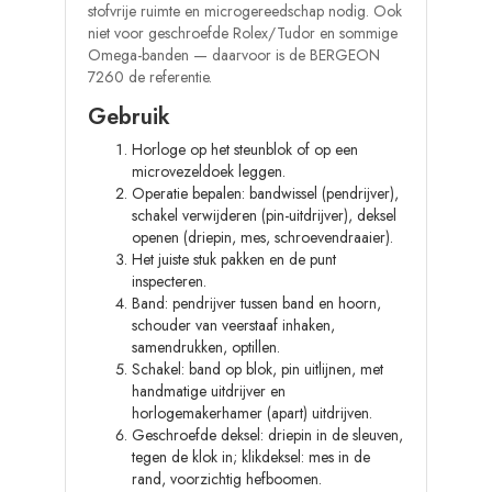
stofvrije ruimte en microgereedschap nodig. Ook
niet voor geschroefde Rolex/Tudor en sommige
Omega-banden — daarvoor is de BERGEON
7260 de referentie.
Gebruik
Horloge op het steunblok of op een
microvezeldoek leggen.
Operatie bepalen: bandwissel (pendrijver),
schakel verwijderen (pin-uitdrijver), deksel
openen (driepin, mes, schroevendraaier).
Het juiste stuk pakken en de punt
inspecteren.
Band: pendrijver tussen band en hoorn,
schouder van veerstaaf inhaken,
samendrukken, optillen.
Schakel: band op blok, pin uitlijnen, met
handmatige uitdrijver en
horlogemakerhamer (apart) uitdrijven.
Geschroefde deksel: driepin in de sleuven,
tegen de klok in; klikdeksel: mes in de
rand, voorzichtig hefboomen.