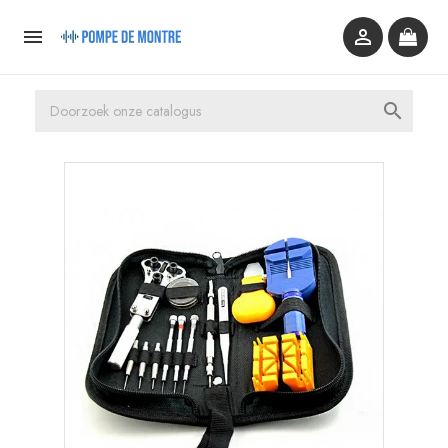


