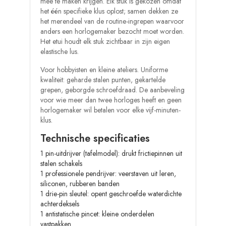
mee te maken krijgen. Elk stuk is gekozen omdat
het één specifieke klus oplost; samen dekken ze
het merendeel van de routine-ingrepen waarvoor
anders een horlogemaker bezocht moet worden.
Het etui houdt elk stuk zichtbaar in zijn eigen
elastische lus.
Voor hobbyisten en kleine ateliers. Uniforme
kwaliteit: geharde stalen punten, gekartelde
grepen, geborgde schroefdraad. De aanbeveling
voor wie meer dan twee horloges heeft en geen
horlogemaker wil betalen voor elke vijf-minuten-
klus.
Technische specificaties
1 pin-uitdrijver (tafelmodel): drukt frictiepinnen uit
stalen schakels
1 professionele pendrijver: veerstaven uit leren,
siliconen, rubberen banden
1 drie-pin sleutel: opent geschroefde waterdichte
achterdeksels
1 antistatische pincet: kleine onderdelen
vastpakken