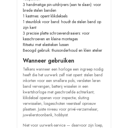
3 handmatige pin-uitdrijvers (aan te slaan): voor
brede stalen banden
1 kastmes: opent klikdeksels
1 steunblok voor band: houdt de stalen band op
zijn kant
3 precisie platte schroevendraaiers: voor
kasschroeven en kleine montages
Ritsetui met elastieken lussen
Beoogd gebruik: thuisonderhoud en klein atelier
Wanneer gebruiken
Telkens wanneer een horloge een ingreep nodig
heeft die het uurwerk zelf niet opent: stalen band
inkorten voor een smallere pols; versleten leren
band vervangen; batterij wisselen in een
kwartshorloge met geschroefde achterkant;
klikdeksel openen voor inspectie; sluiting
verwisselen; losgeschoten veerstaaf opnieuw
plaatsen. Juiste niveau voor privé-verzamelaar,
juwelierstoonbank, hobbyist.
Niet voor uurwerk-service — daarvoor zijn loep,