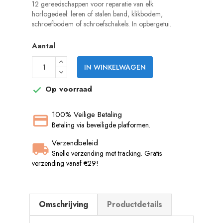
12 gereedschappen voor reparatie van elk
horlogedeel: leren of stalen band, klikbodem,
schroefbodem of schroefschakels. In opbergetui.
Aantal
IN WINKELWAGEN
Op voorraad

100% Veilige Betaling
Betaling via beveiligde platformen.
Verzendbeleid
Snelle verzending met tracking. Gratis
verzending vanaf €29!
Omschrijving
Productdetails