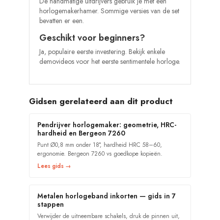
De handmatige uitdrijvers gebruik je met een
horlogemakerhamer. Sommige versies van de set
bevatten er een.
Geschikt voor beginners?
Ja, populaire eerste investering. Bekijk enkele
demovideos voor het eerste sentimentele horloge.
Gidsen gerelateerd aan dit product
Pendrijver horlogemaker: geometrie, HRC-
hardheid en Bergeon 7260
Punt Ø0,8 mm onder 18°, hardheid HRC 58–60,
ergonomie. Bergeon 7260 vs goedkope kopieën.
Lees gids →
Metalen horlogeband inkorten — gids in 7
stappen
Verwijder de uitneembare schakels, druk de pinnen uit,