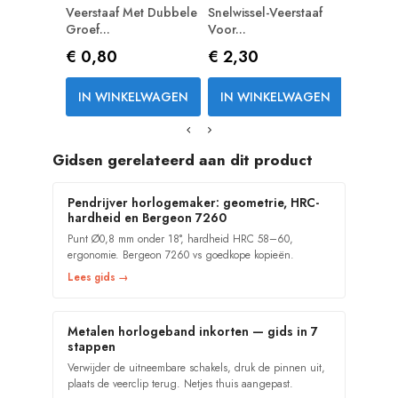
Veerstaaf Met Dubbele
Snelwissel-Veerstaaf
Groef...
Voor...
Prijs
Prijs
€ 0,80
€ 2,30
IN WINKELWAGEN
IN WINKELWAGEN
Gidsen gerelateerd aan dit product
Pendrijver horlogemaker: geometrie, HRC-
hardheid en Bergeon 7260
Punt Ø0,8 mm onder 18°, hardheid HRC 58–60,
ergonomie. Bergeon 7260 vs goedkope kopieën.
Lees gids →
Metalen horlogeband inkorten — gids in 7
stappen
Verwijder de uitneembare schakels, druk de pinnen uit,
plaats de veerclip terug. Netjes thuis aangepast.