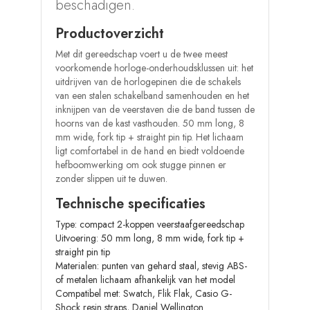
beschadigen.
Productoverzicht
Met dit gereedschap voert u de twee meest
voorkomende horloge-onderhoudsklussen uit: het
uitdrijven van de horlogepinen die de schakels
van een stalen schakelband samenhouden en het
inknijpen van de veerstaven die de band tussen de
hoorns van de kast vasthouden. 50 mm long, 8
mm wide, fork tip + straight pin tip. Het lichaam
ligt comfortabel in de hand en biedt voldoende
hefboomwerking om ook stugge pinnen er
zonder slippen uit te duwen.
Technische specificaties
Type: compact 2-koppen veerstaafgereedschap
Uitvoering: 50 mm long, 8 mm wide, fork tip +
straight pin tip
Materialen: punten van gehard staal, stevig ABS-
of metalen lichaam afhankelijk van het model
Compatibel met: Swatch, Flik Flak, Casio G-
Shock resin straps, Daniel Wellington