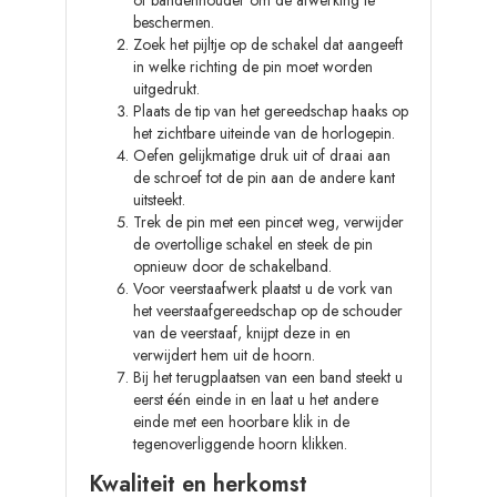
of bandenhouder om de afwerking te
beschermen.
Zoek het pijltje op de schakel dat aangeeft
in welke richting de pin moet worden
uitgedrukt.
Plaats de tip van het gereedschap haaks op
het zichtbare uiteinde van de horlogepin.
Oefen gelijkmatige druk uit of draai aan
de schroef tot de pin aan de andere kant
uitsteekt.
Trek de pin met een pincet weg, verwijder
de overtollige schakel en steek de pin
opnieuw door de schakelband.
Voor veerstaafwerk plaatst u de vork van
het veerstaafgereedschap op de schouder
van de veerstaaf, knijpt deze in en
verwijdert hem uit de hoorn.
Bij het terugplaatsen van een band steekt u
eerst één einde in en laat u het andere
einde met een hoorbare klik in de
tegenoverliggende hoorn klikken.
Kwaliteit en herkomst