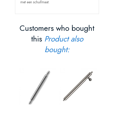
met een schuifmaat.
Customers who bought
this
Product also
bought:
Elektroni
Prijs
€ 10,1
IN W