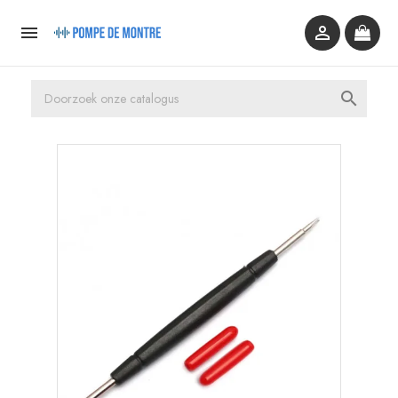


