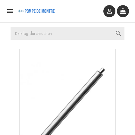


