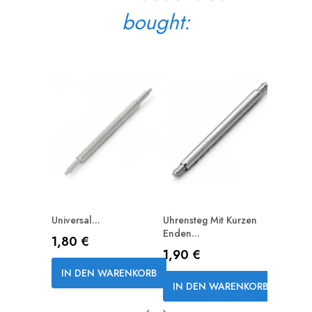
bought:
Federst
Aus...
Preis
0,80 
IN D
Universal...
Uhrensteg Mit Kurzen
Enden...
Preis
1,80 €
Preis
1,90 €
IN DEN WARENKORB
IN DEN WARENKORB