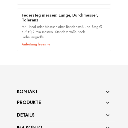
Federsteg messen: Länge, Durchmesser,
Toleranz
Mit Lineal oder Messschieber Bandanstoß und Steg-Ø
auf ±0,2 mm messen. Standardmaße nach
Gehäusegröße.
Anleitung lesen →
KONTAKT
PRODUKTE

DETAILS

IHR KONTO
