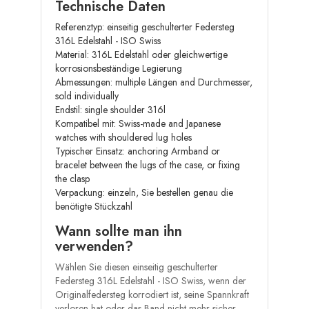
Technische Daten
Referenztyp: einseitig geschulterter Federsteg
316L Edelstahl - ISO Swiss
Material: 316L Edelstahl oder gleichwertige
korrosionsbeständige Legierung
Abmessungen: multiple Längen and Durchmesser,
sold individually
Endstil: single shoulder 316l
Kompatibel mit: Swiss-made and Japanese
watches with shouldered lug holes
Typischer Einsatz: anchoring Armband or
bracelet between the lugs of the case, or fixing
the clasp
Verpackung: einzeln, Sie bestellen genau die
benötigte Stückzahl
Wann sollte man ihn
verwenden?
Wählen Sie diesen einseitig geschulterter
Federsteg 316L Edelstahl - ISO Swiss, wenn der
Originalfedersteg korrodiert ist, seine Spannkraft
verloren hat oder das Band nicht mehr sicher