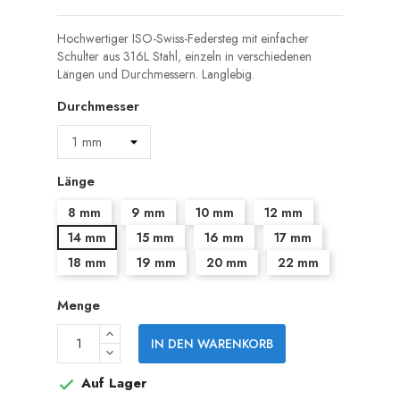
Hochwertiger ISO-Swiss-Federsteg mit einfacher
Schulter aus 316L Stahl, einzeln in verschiedenen
Längen und Durchmessern. Langlebig.
Durchmesser
Länge
8 mm
9 mm
10 mm
12 mm
14 mm
15 mm
16 mm
17 mm
18 mm
19 mm
20 mm
22 mm
Menge
IN DEN WARENKORB
Auf Lager
