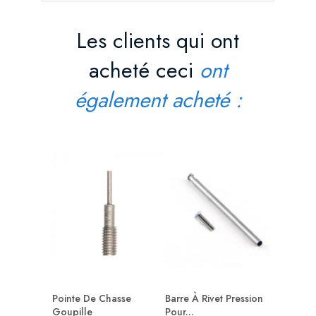
Les clients qui ont
acheté ceci
ont
également acheté :
Chasse 
Pas...
Prix
4,10 
AJOUT
Pointe De Chasse
Barre À Rivet Pression
Goupille
Pour...