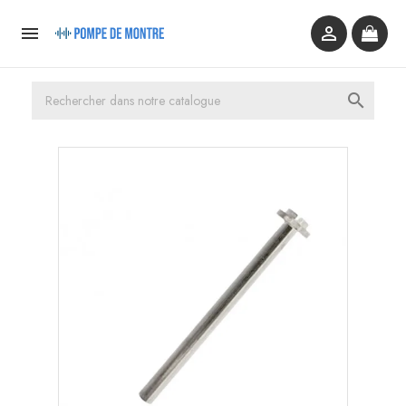


