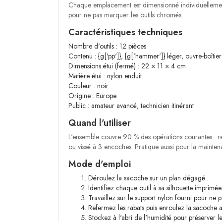
Chaque emplacement est dimensionné individuellement :
pour ne pas marquer les outils chromés.
Caractéristiques techniques
Nombre d'outils : 12 pièces
Contenu : {g['pp']}, {g['hammer']} léger, ouvre-boîtier
Dimensions étui (fermé) : 22 × 11 × 4 cm
Matière étui : nylon enduit
Couleur : noir
Origine : Europe
Public : amateur avancé, technicien itinérant
Quand l'utiliser
L'ensemble couvre 90 % des opérations courantes : r
ou vissé à 3 encoches. Pratique aussi pour la mainten
Mode d'emploi
Déroulez la sacoche sur un plan dégagé.
Identifiez chaque outil à sa silhouette imprimée
Travaillez sur le support nylon fourni pour ne pa
Refermez les rabats puis enroulez la sacoche 
Stockez à l'abri de l'humidité pour préserver l