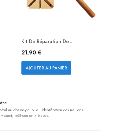
Kit De Réparation De...
Prix
21,90 €
Aperçu rapide

AJOUTER AU PANIER
ntre
tal au chasse-goupille : identification des maillons
, vissée), méthode en 7 étapes.