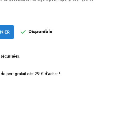
Disponible
NIER

sécurisées.
s de port gratuit dès 29 € d'achat !