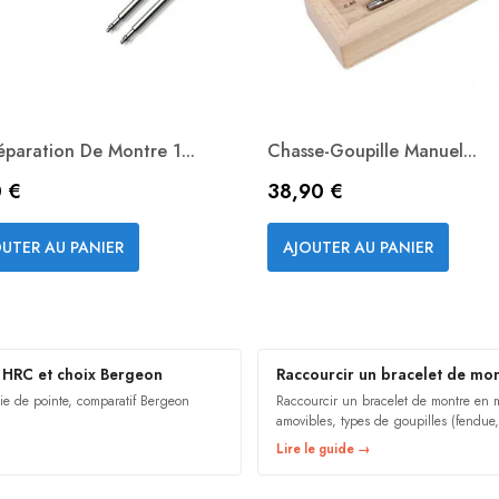
éparation De Montre 1...
Chasse-Goupille Manuel...
Prix
 €
38,90 €
Aperçu rapide
Aperçu rapide


UTER AU PANIER
AJOUTER AU PANIER
 HRC et choix Bergeon
Raccourcir un bracelet de mo
ie de pointe, comparatif Bergeon
Raccourcir un bracelet de montre en mé
amovibles, types de goupilles (fendue
Lire le guide →