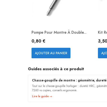
Pompe Pour Montre À Double...
Kit R
Prix
Prix
0,80 €
3,50
Aperçu rapide

AJOUTER AU PANIER
AJO
Guides associés à ce produit
Chasse-goupille de montre : géométrie, dureté
Tout sur le chasse-goupille horloger : dureté HRC, géométr
7260 vs copies, conseils ergonomie.
Lire le guide →