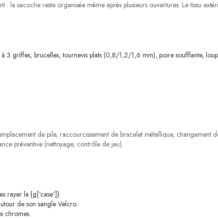
 la sacoche reste organisée même après plusieurs ouvertures. Le tissu extérieu
 à 3 griffes, brucelles, tournevis plats (0,8/1,2/1,6 mm), poire soufflante, lo
emplacement de pile, raccourcissement de bracelet métallique, changement de
ance préventive (nettoyage, contrôle de jeu).
.
s rayer la {g['case']}.
autour de son sangle Velcro.
es chromes.