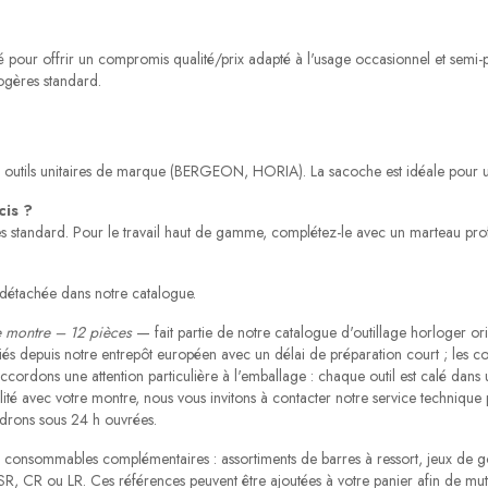
pour offrir un compromis qualité/prix adapté à l'usage occasionnel et semi-pr
gères standard.
s outils unitaires de marque (BERGEON, HORIA). La sacoche est idéale pour u
cis ?
les standard. Pour le travail haut de gamme, complétez-le avec un marteau pro
 détachée dans notre catalogue.
e montre – 12 pièces
— fait partie de notre catalogue d'outillage horloger orie
iés depuis notre entrepôt européen avec un délai de préparation court ; les 
ordons une attention particulière à l'emballage : chaque outil est calé dans un
ité avec votre montre, nous vous invitons à contacter notre service technique 
ndrons sous 24 h ouvrées.
nsommables complémentaires : assortiments de barres à ressort, jeux de goupi
SR, CR ou LR. Ces références peuvent être ajoutées à votre panier afin de mutual