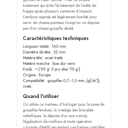
traitement qui évite l'éclatement de l'arête de
frappe après plusieurs centaines d'impacts.
L'embout opposé est légèrement bombé pour
servir de chasse-pointeau lorsqu'on ne dispose
pas d'un chasse-goupille dédié.
Caractéristiques techniques
Longueur totale : 160 mm
Diamètre de tête : 22 mm
Matière tête : acier traité
Matière manche : bois dur verni
Poids : ≈ {'95 g' if pro else '75 g'}
Origine : Europe
Compatibilité : goupilles 0,7–1,5 mm, {g['sb']},
rivets
Quand l'utiliser
On utilise ce marteau d'horloger pour la pose de
goupilles fendues, le rivetage des bracelets
métalliques, la dépose d'un axe coincé,
l'égalisation de maillons et toute opération
courante d'établi nécessitant une frappe contrôlée.