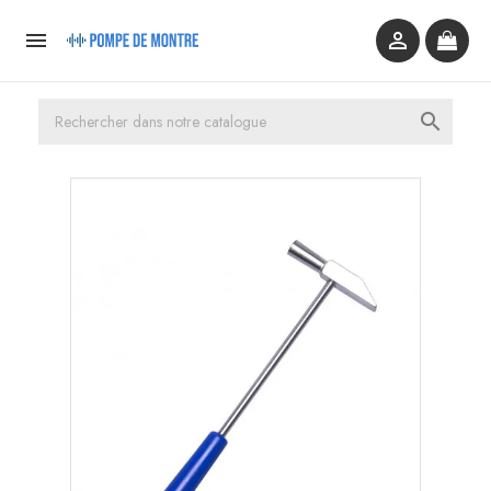


