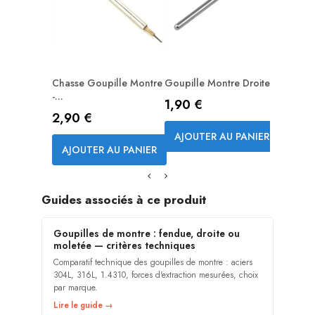
Chasse Goupille Montre
Goupille Montre Droite...
Kit 12 P
-...
Un...
Prix
1,90 €
Prix
Prix
2,90 €
12,90
AJOUTER AU PANIER
AJOUTER AU PANIER
AJOUT
Guides associés à ce produit
Goupilles de montre : fendue, droite ou
moletée — critères techniques
Comparatif technique des goupilles de montre : aciers
304L, 316L, 1.4310, forces d'extraction mesurées, choix
par marque.
Lire le guide →