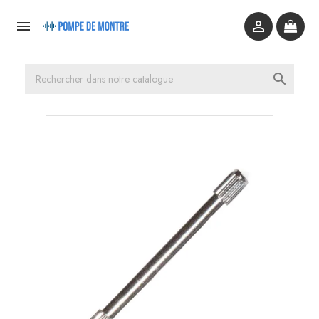


