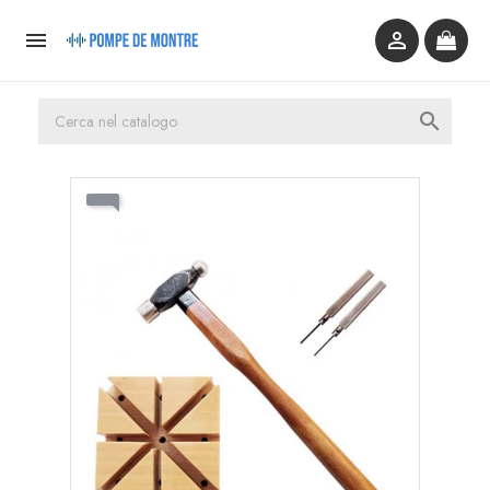


