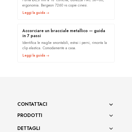
Punta Ø0,8 mm a 18° conicità, durezza HRC 58–60,
ergonomia. Bergeon 7260 vs copie cinesi.
Leggi la guida →
Accorciare un bracciale metallico — guida
in 7 passi
Identifica le maglie smontabili, estrai i perni, rimonta la
clip elastica. Comodamente a casa.
Leggi la guida →
CONTATTACI
PRODOTTI

DETTAGLI
