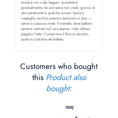
Iniziare con colpi leggeri; aumentare
gradualmente. Se una spina non cede: goccia di
olio penetrante e qualche minuto. Spine a
coppiglia vecchie possono spezzarsi in due —
estrarre ciascuna metà. Il martello deve battere
sempre centrato sul cacciaspine; colpi obliqui
piegano l'asta. Conservare il blocco asciutto;
punte in scatolina etichettata.
Customers who bought
this
Product also
bought:
Cacciasp
Prezz
38,90