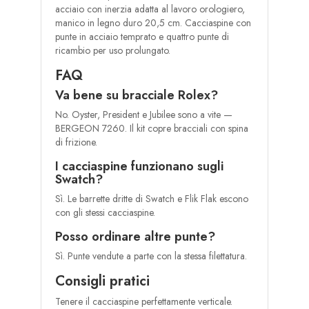
acciaio con inerzia adatta al lavoro orologiero,
manico in legno duro 20,5 cm. Cacciaspine con
punte in acciaio temprato e quattro punte di
ricambio per uso prolungato.
FAQ
Va bene su bracciale Rolex?
No. Oyster, President e Jubilee sono a vite —
BERGEON 7260. Il kit copre bracciali con spina
di frizione.
I cacciaspine funzionano sugli
Swatch?
Sì. Le barrette dritte di Swatch e Flik Flak escono
con gli stessi cacciaspine.
Posso ordinare altre punte?
Sì. Punte vendute a parte con la stessa filettatura.
Consigli pratici
Tenere il cacciaspine perfettamente verticale.