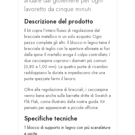
andare dal gioielliere per ogni
lavoretto da cinque minuti.
Descrizione del prodotto
Il kit copre l'intero flusso di regolazione del
bracciale metallico in un solo acquisto. Ogni
pezzo completa gli altri. Il blocco in legno tiene il
bracciale di taglio con le aperture allineate ai fori
delle spine. Il martello eroga il colpo controllato. I
due cacciaspine coprono i diametri più comuni
(0,80 e 1,00 mm). Le quattro punte di ricambio
raddoppiano la durata e impediscono che una
punta spezzata fermi il lavoro.
Oltre alla regolazione di bracciali, i cacciaspine
vanno bene anche sulle barrette dritte di Swatch e
Flik Flak, come illustrato dalla nostra guida. Kit
pensato per appassionati e piccole officine.
Specifiche tecniche
1 blocco di supporto in legno con più scanalature
e uscite