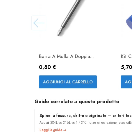
Barra A Molla A Doppia...
Kit C
Prezzo
Pre
0,80 €
5,70
Anteprima

AGGIUNGI AL CARRELLO
AG
Guide correlate a questo prodotto
Spine: a fessura, dritte o zigrinate — criteri tec
Acciai 304L vs 316L vs 1.4310, forze di estrazione, elasticità
Leggi la guida →