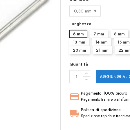
Lunghezza
6 mm
7 mm
8 mm
13 mm
14 mm
15 mm
20 mm
21 mm
22 m
Quantità
AGGIUNGI AL 
Pagamento 100% Sicuro
Pagamento tramite piattaform
Politica di spedizione
Spedizione rapida e tracciat