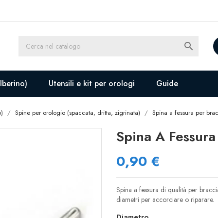

lberino)
Utensili e kit per orologi
Guide
o)
Spine per orologio (spaccata, dritta, zigrinata)
Spina a fessura per brac
Spina A Fessura 
0,90 €
Spina a fessura di qualità per braccial
diametri per accorciare o riparare.
Diametro