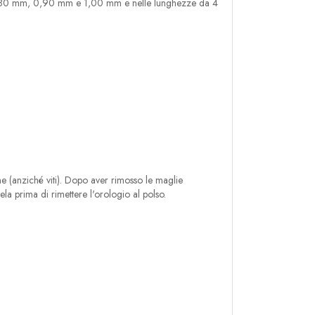
tri 0,80 mm, 0,90 mm e 1,00 mm e nelle lunghezze da 4
ne (anziché viti). Dopo aver rimosso le maglie
ela prima di rimettere l'orologio al polso.