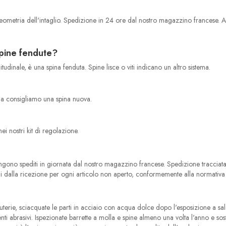
metria dell'intaglio. Spedizione in 24 ore dal nostro magazzino francese. Acci
spine fendute?
itudinale, è una spina fenduta. Spine lisce o viti indicano un altro sistema.
, ma consigliamo una spina nuova.
ei nostri kit di regolazione.
 vengono spediti in giornata dal nostro magazzino francese. Spedizione tracciata
orni dalla ricezione per ogni articolo non aperto, conformemente alla normativ
nuterie, sciacquate le parti in acciaio con acqua dolce dopo l'esposizione a s
enti abrasivi. Ispezionate barrette a molla e spine almeno una volta l'anno e so