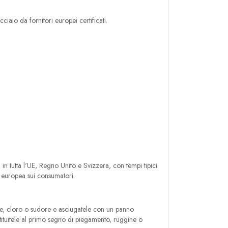
aio da fornitori europei certificati.
 in tutta l'UE, Regno Unito e Svizzera, con tempi tipici
a europea sui consumatori.
ale, cloro o sudore e asciugatele con un panno
stituitele al primo segno di piegamento, ruggine o