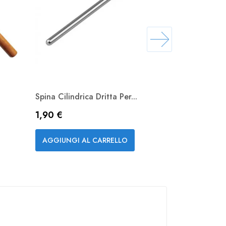
Spina Cilindrica Dritta Per...
Punzone Profe
Prezzo
Prezzo
1,90 €
5,60 €
Anteprima


AGGIUNGI AL CARRELLO
AGGIUNGI A