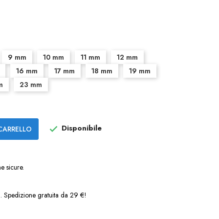
9 mm
10 mm
11 mm
12 mm
16 mm
17 mm
18 mm
19 mm
m
23 mm
Disponibile
CARRELLO

e sicure.
a. Spedizione gratuita da 29 €!