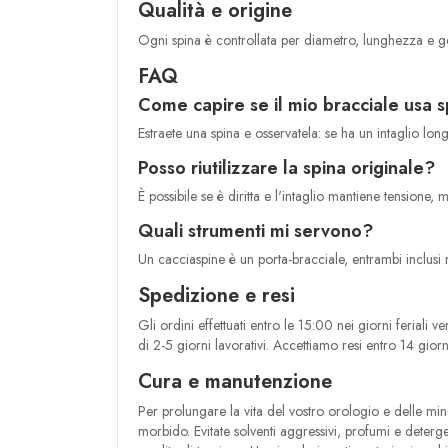
Qualità e origine
Ogni spina è controllata per diametro, lunghezza e geo
FAQ
Come capire se il mio bracciale usa 
Estraete una spina e osservatela: se ha un intaglio long
Posso riutilizzare la spina originale?
È possibile se è diritta e l'intaglio mantiene tensione
Quali strumenti mi servono?
Un cacciaspine è un porta-bracciale, entrambi inclusi n
Spedizione e resi
Gli ordini effettuati entro le 15:00 nei giorni feriali
di 2-5 giorni lavorativi. Accettiamo resi entro 14 gi
Cura e manutenzione
Per prolungare la vita del vostro orologio e delle mi
morbido. Evitate solventi aggressivi, profumi e deterg