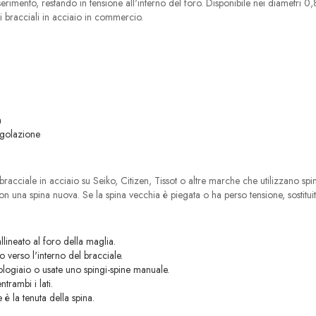
nserimento, restando in tensione all'interno del foro. Disponibile nei diame
bracciali in acciaio in commercio.
a
egolazione
acciale in acciaio su Seiko, Citizen, Tissot o altre marche che utilizzano spi
n una spina nuova. Se la spina vecchia è piegata o ha perso tensione, sostituit
llineato al foro della maglia.
to verso l'interno del bracciale.
ologiaio o usate uno spingi-spine manuale.
ntrambi i lati.
e è la tenuta della spina.