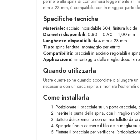
permette alla spina di comprimersi leggermente all'i
mm a 23 mm, è compatibile con la maggior parte dei 
Specifiche tecniche
Materiale:
acciaio inossidabile 304, finitura lucida
Diametri disponibili:
0,80 – 0,90 – 1,00 mm
Lunghezze disponibili:
da 4 mm a 23 mm
Tipo:
spina fenduta, montaggio per attrito
Compatibilità:
bracciali in acciaio regolabili a spin
Applicazione:
rimontaggio delle maglie dopo la r
Quando utilizzarla
Usate queste spine quando accorciate o allungate un br
necessarie con un cacciaspine, rimontate l'estremità co
Come installarla
Posizionate il bracciale su un porta-bracciale, a
Inserite la punta della spina, con l'intaglio rivol
Battete delicatamente con un martelletto da or
Spingete fino a ottenere il filo della maglia su e
Flettete il bracciale per verificare l'articolazion