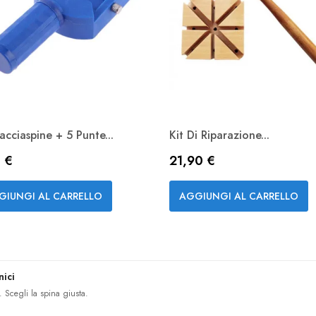
acciaspine + 5 Punte...
Kit Di Riparazione...
zzo
Prezzo
 €
21,90 €
Anteprima
Anteprima


GIUNGI AL CARRELLO
AGGIUNGI AL CARRELLO
nici
. Scegli la spina giusta.