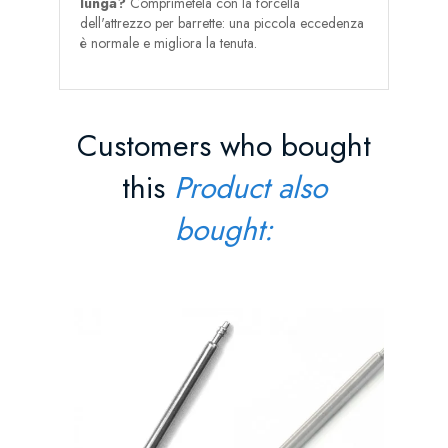
lunga?
Comprimetela con la forcella
dell'attrezzo per barrette: una piccola eccedenza
è normale e migliora la tenuta.
Customers who bought
this
Product also
bought:
Barra Pe
Prezz
1,90 €
AGGI