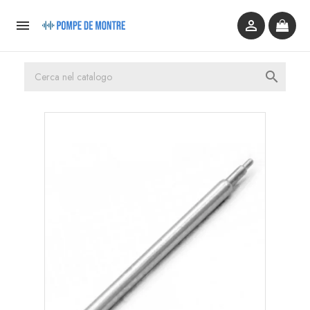


