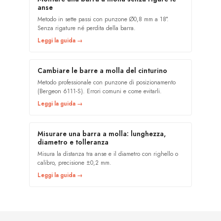
anse
Metodo in sette passi con punzone Ø0,8 mm a 18°.
Senza rigature né perdita della barra.
Leggi la guida →
Cambiare le barre a molla del cinturino
Metodo professionale con punzone di posizionamento
(Bergeon 6111-S). Errori comuni e come evitarli.
Leggi la guida →
Misurare una barra a molla: lunghezza,
diametro e tolleranza
Misura la distanza tra anse e il diametro con righello o
calibro, precisione ±0,2 mm.
Leggi la guida →