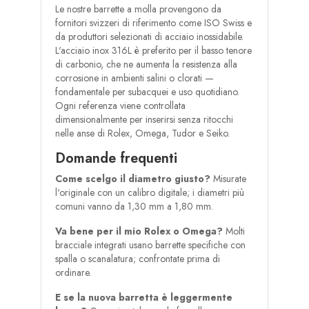
Le nostre barrette a molla provengono da
fornitori svizzeri di riferimento come ISO Swiss e
da produttori selezionati di acciaio inossidabile.
L'acciaio inox 316L è preferito per il basso tenore
di carbonio, che ne aumenta la resistenza alla
corrosione in ambienti salini o clorati —
fondamentale per subacquei e uso quotidiano.
Ogni referenza viene controllata
dimensionalmente per inserirsi senza ritocchi
nelle anse di Rolex, Omega, Tudor e Seiko.
Domande frequenti
Come scelgo il diametro giusto?
Misurate
l'originale con un calibro digitale; i diametri più
comuni vanno da 1,30 mm a 1,80 mm.
Va bene per il mio Rolex o Omega?
Molti
bracciale integrati usano barrette specifiche con
spalla o scanalatura; confrontate prima di
ordinare.
E se la nuova barretta è leggermente