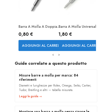
Barra A Molla A Doppia...
Barra A Molla Universale...
Prezzo
Prezzo
0,80 €
1,80 €
AGGIUNGI AL CARRELLO
AGGIUNGI AL CARRELLO
Guide correlate a questo prodotto
Misure barre a molla per marca: 84
riferimenti
Diametri e lunghezze per Rolex, Omega, Seiko, Cartier,
Tudor, Breitling e altri — tabella misurata.
Leggi la guida →
Montare una barra a molla senza rigare le