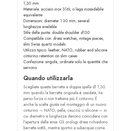
1,30 mm
Materiale: acciaio inox 316L o lega inossidabile
equivalente
Dimensioni: diameter 1.30 mm, several
lunghezze available
Stile delle punte: double shoulder d130
Compatibile con: dress watches, vintage pieces,
slim Swiss quartz models
Utilizzo tipico: leather, NATO, rubber and silicone
cinturino retention on slim cases
Confezione: singola, ordinate solo le quantità che
servono
Quando utilizzarla
Scegliete questa barretta a doppia spalla Ø 1,30
mm quando la barretta originale è ossidata, ha
perso forza o non trattiene più il cinturino. È
anche la scelta giusta nel montaggio di un nuovo
cinturino — NATO, pelle, caucciù o silicone — in
cui diametro e lunghezza devono coincidere con
l'apertura delle anse. Gli orologi dress richiedono
barrette sottili, mentre sportivi e subacquei come