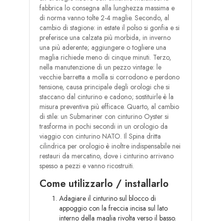
fabbrica lo consegna alla lunghezza massima e
di norma vanno tolte 2-4 maglie. Secondo, al
cambio di stagione: in estate il polso si gonfia e si
preferisce una calzata più morbida, in inverno
una più aderente; aggiungere o togliere una
maglia richiede meno di cinque minuti. Terzo,
nella manutenzione di un pezzo vintage: le
vecchie barretta a molla si corrodono e perdono
tensione, causa principale degli orologi che si
staccano dal cinturino e cadono; sostituirle è la
misura preventiva più efficace. Quarto, al cambio
di stile: un Submariner con cinturino Oyster si
trasforma in pochi secondi in un orologio da
viaggio con cinturino NATO. Il Spina dritta
cilindrica per orologio è inoltre indispensabile nei
restauri da mercatino, dove i cinturino arrivano
spesso a pezzi e vanno ricostruiti.
Come utilizzarlo / installarlo
Adagiare il cinturino sul blocco di
appoggio con la freccia incisa sul lato
interno della maglia rivolta verso il basso.