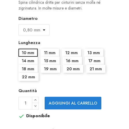
Spina cilindrica dritta per cinturini senza molla né
zigrinatura. In molte misure e diametri.
Diametro
Lunghezza
10 mm
11 mm
12 mm
13 mm
14 mm
15 mm
16 mm
17 mm
18 mm
19 mm
20 mm
21 mm
22 mm
Quantità
AGGIUNGI AL CARRELLO
Disponibile
