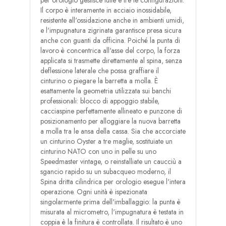
per orologio gestisce tutte e tre le configurazioni.
Il corpo è interamente in acciaio inossidabile,
resistente all'ossidazione anche in ambienti umidi,
e l'impugnatura zigrinata garantisce presa sicura
anche con guanti da officina. Poiché la punta di
lavoro è concentrica all'asse del corpo, la forza
applicata si trasmette direttamente al spina, senza
deflessione laterale che possa graffiare il
cinturino o piegare la barretta a molla. È
esattamente la geometria utilizzata sui banchi
professionali: blocco di appoggio stabile,
cacciaspine perfettamente allineato e punzone di
posizionamento per alloggiare la nuova barretta
a molla tra le ansa della cassa. Sia che accorciate
un cinturino Oyster a tre maglie, sostituiate un
cinturino NATO con uno in pelle su uno
Speedmaster vintage, o reinstalliate un caucciù a
sgancio rapido su un subacqueo moderno, il
Spina dritta cilindrica per orologio esegue l'intera
operazione. Ogni unità è ispezionata
singolarmente prima dell'imballaggio: la punta è
misurata al micrometro, l'impugnatura è testata in
coppia è la finitura è controllata. Il risultato è uno