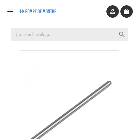


