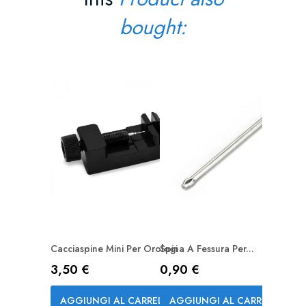
bought:
Spina Co
Semplic
Prezz
1,60 €
AGGI
Cacciaspine Mini Per Orologi
Spina A Fessura Per...
Prezzo
Prezzo
3,50 €
0,90 €
AGGIUNGI AL CARRELLO
AGGIUNGI AL CARRELLO